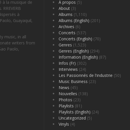
é à la musique de
À propos
(5)
es. RREVERB
About
(3)
ispersés à
Albums
(1,110)
Paolo, Guayaquil,
Albums (English)
(201)
Archives
(6)
Concerts
(537)
 music, in all
Concerts (English)
(70)
onate writers from
Genres
(1,523)
Sao Paolo,
Genres (English)
(294)
Information (English)
(87)
Infos (Fr)
(302)
Interviews
(24)
Les Passionnés de l'industrie
(50)
Music Business
(23)
News
(45)
Nouvelles
(138)
Photos
(23)
Playlists
(81)
Playlists (English)
(24)
Uncategorized
(5)
Vinyls
(4)