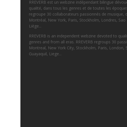
RREVERB est un webzine indépendant bilingue dévou
qualité, dans tous les genres et de toutes les époqu
regroupe 30 collaborateurs passionnés de musique, d
Montréal, New York, Paris, Stockholm, Londres, Sao 
Liège...
RREVERB is an independent webzine devoted to quality
genres and from all eras. RREVERB regroups 30 passi
Montreal, New York City, Stockholm, Paris, London, 
Guayaquil, Liege...