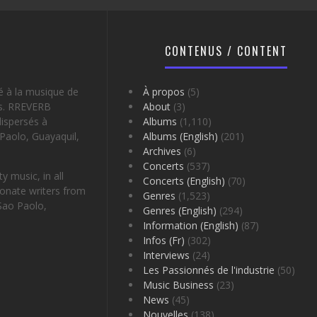
CONTENUS / CONTENT
é à la musique de
À propos
(5)
es. RREVERB
About
(3)
ispersés à
Albums
(1,110)
Paolo, Guayaquil,
Albums (English)
(201)
Archives
(6)
Concerts
(537)
 music, in all
Concerts (English)
(70)
onate writers from
Genres
(1,523)
Sao Paolo,
Genres (English)
(294)
Information (English)
(87)
Infos (Fr)
(302)
Interviews
(24)
Les Passionnés de l'industrie
(50)
Music Business
(23)
News
(45)
Nouvelles
(138)