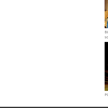
BL
so
P