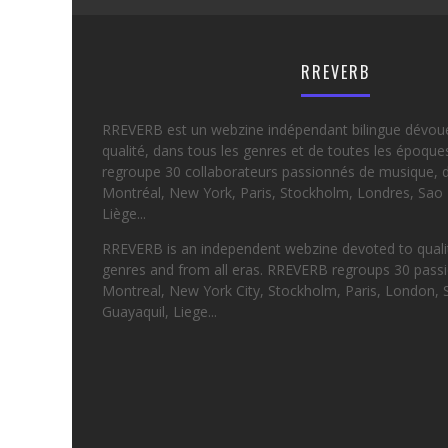
RREVERB
RREVERB est un webzine indépendant bilingue dévou
qualité, dans tous les genres et de toutes les époqu
regroupe 30 collaborateurs passionnés de musique, d
Montréal, New York, Paris, Stockholm, Londres, Sao 
Liège...
RREVERB is an independent webzine devoted to quality
genres and from all eras. RREVERB regroups 30 passi
Montreal, New York City, Stockholm, Paris, London, 
Guayaquil, Liege...