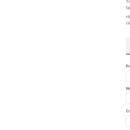
T
fa
H
cl
P
N
Co