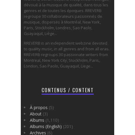
dévoué à la musique de qualité, dans tous les
genres et de toutes les époques. RREVERB
regroupe 30 collaborateurs passionnés de
musique, dispersés à Montréal, New York,
Paris, Stockholm, Londres, Sao Paolo,
Guayaquil, Liège...
RREVERB is an independent webzine devoted
to quality music, in all genres and from all eras.
RREVERB regroups 30 passionate writers from
Montreal, New York City, Stockholm, Paris,
London, Sao Paolo, Guayaquil, Liege...
CONTENUS / CONTENT
À propos
(5)
About
(3)
Albums
(1,110)
Albums (English)
(201)
Archives
(6)