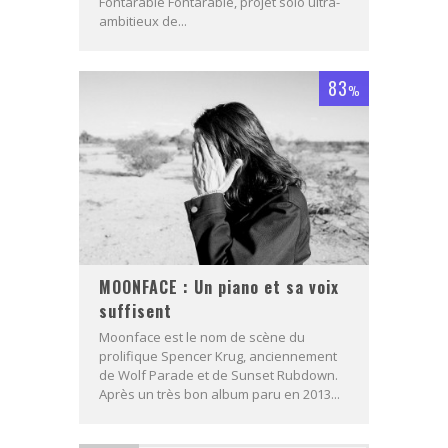
Fontarabie Fontarabie, projet solo ultra-
ambitieux de...
83
%
MOONFACE : Un piano et sa voix
suffisent
Moonface est le nom de scène du
prolifique Spencer Krug, anciennement
de Wolf Parade et de Sunset Rubdown.
Après un très bon album paru en 2013...