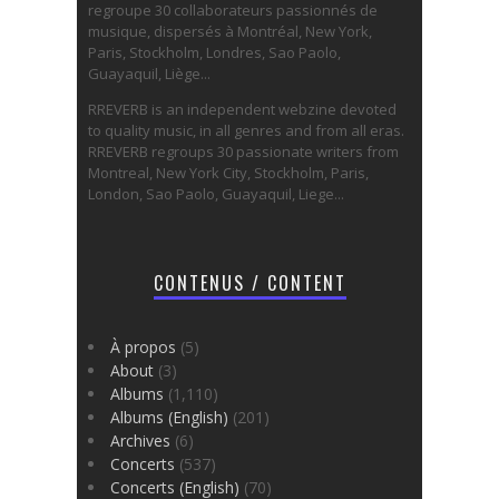
regroupe 30 collaborateurs passionnés de
musique, dispersés à Montréal, New York,
Paris, Stockholm, Londres, Sao Paolo,
Guayaquil, Liège...
RREVERB is an independent webzine devoted
to quality music, in all genres and from all eras.
RREVERB regroups 30 passionate writers from
Montreal, New York City, Stockholm, Paris,
London, Sao Paolo, Guayaquil, Liege...
CONTENUS / CONTENT
À propos
(5)
About
(3)
Albums
(1,110)
Albums (English)
(201)
Archives
(6)
Concerts
(537)
Concerts (English)
(70)