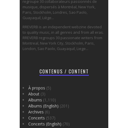
regroupe 30 collaborateurs passionnés de
musique, dispersés à Montréal, New York,
Paris, Stockholm, Londres, Sao Paolo,
Guayaquil, Liège...
RREVERB is an independent webzine devoted
to quality music, in all genres and from all eras.
RREVERB regroups 30 passionate writers from
Montreal, New York City, Stockholm, Paris,
London, Sao Paolo, Guayaquil, Liege...
CONTENUS / CONTENT
À propos
(5)
About
(3)
Albums
(1,110)
Albums (English)
(201)
Archives
(6)
Concerts
(537)
Concerts (English)
(70)