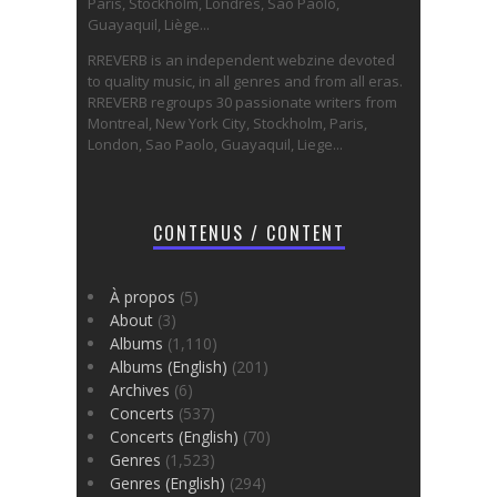
Paris, Stockholm, Londres, Sao Paolo,
Guayaquil, Liège...
RREVERB is an independent webzine devoted
to quality music, in all genres and from all eras.
RREVERB regroups 30 passionate writers from
Montreal, New York City, Stockholm, Paris,
London, Sao Paolo, Guayaquil, Liege...
CONTENUS / CONTENT
À propos
(5)
About
(3)
Albums
(1,110)
Albums (English)
(201)
Archives
(6)
Concerts
(537)
Concerts (English)
(70)
Genres
(1,523)
Genres (English)
(294)