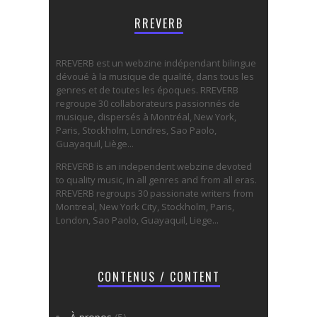
RREVERB
RREVERB est un webzine indépendant bilingue
dévoué à la musique de qualité, dans tous les
genres et de toutes les époques. RREVERB
regroupe 30 collaborateurs passionnés de
musique, dispersés à Montréal, New York,
Paris, Stockholm, Londres, Sao Paolo,
Guayaquil, Liège...
RREVERB is an independent webzine devoted
to quality music, in all genres and from all eras.
RREVERB regroups 30 passionate writers from
Montreal, New York City, Stockholm, Paris,
London, Sao Paolo, Guayaquil, Liege...
CONTENUS / CONTENT