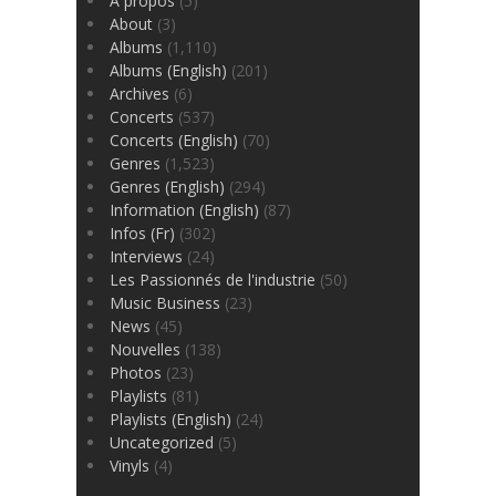
À propos
(5)
About
(3)
Albums
(1,110)
Albums (English)
(201)
Archives
(6)
Concerts
(537)
Concerts (English)
(70)
Genres
(1,523)
Genres (English)
(294)
Information (English)
(87)
Infos (Fr)
(302)
Interviews
(24)
Les Passionnés de l'industrie
(50)
Music Business
(23)
News
(45)
Nouvelles
(138)
Photos
(23)
Playlists
(81)
Playlists (English)
(24)
Uncategorized
(5)
Vinyls
(4)