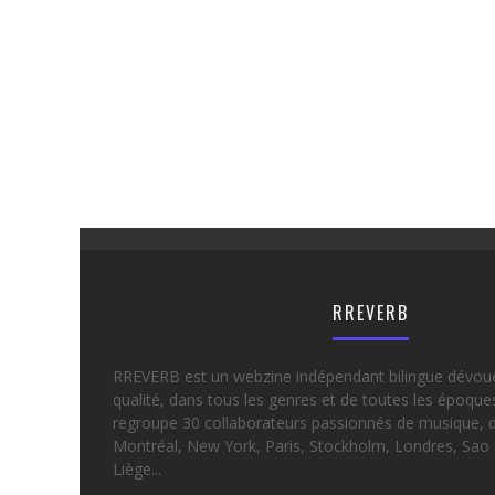
RREVERB
RREVERB est un webzine indépendant bilingue dévou
qualité, dans tous les genres et de toutes les époqu
regroupe 30 collaborateurs passionnés de musique, d
Montréal, New York, Paris, Stockholm, Londres, Sao 
Liège...