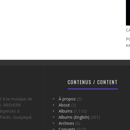
C
PO
ex
CONTENUS / CONTENT
é à la musique de
À propos
(5)
es. RREVERB
About
(3)
ispersés à
Albums
(1,110)
Paolo, Guayaquil,
Albums (English)
(201)
Archives
(6)
Concerts
(537)