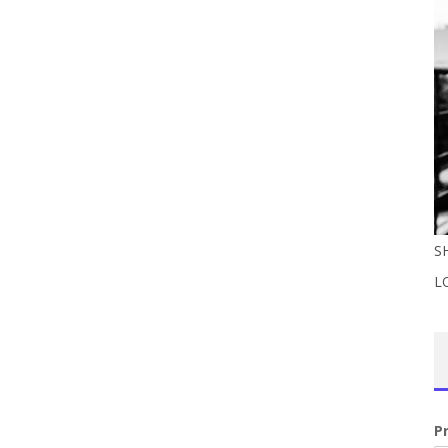
S
L
P