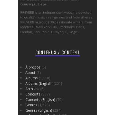
Guayaquil, Liège...
RREVERB is an independent webzine devoted
to quality music, in all genres and from all eras.
RREVERB regroups 30 passionate writers from
Montreal, New York City, Stockholm, Paris,
London, Sao Paolo, Guayaquil, Liege...
CONTENUS / CONTENT
À propos
(5)
About
(3)
Albums
(1,110)
Albums (English)
(201)
Archives
(6)
Concerts
(537)
Concerts (English)
(70)
Genres
(1,523)
Genres (English)
(294)