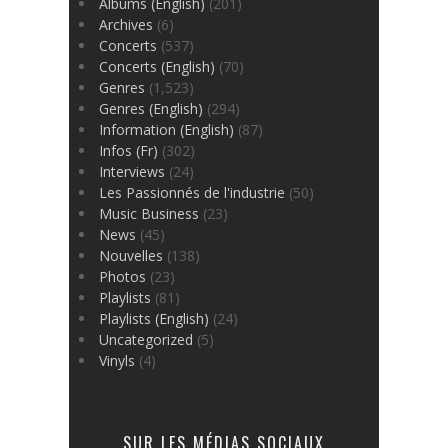
Albums (English)
(201)
Archives
(6)
Concerts
(537)
Concerts (English)
(70)
Genres
(1,523)
Genres (English)
(294)
Information (English)
(87)
Infos (Fr)
(302)
Interviews
(24)
Les Passionnés de l'industrie
(50)
Music Business
(23)
News
(45)
Nouvelles
(138)
Photos
(23)
Playlists
(81)
Playlists (English)
(24)
Uncategorized
(5)
Vinyls
(4)
SUR LES MÉDIAS SOCIAUX