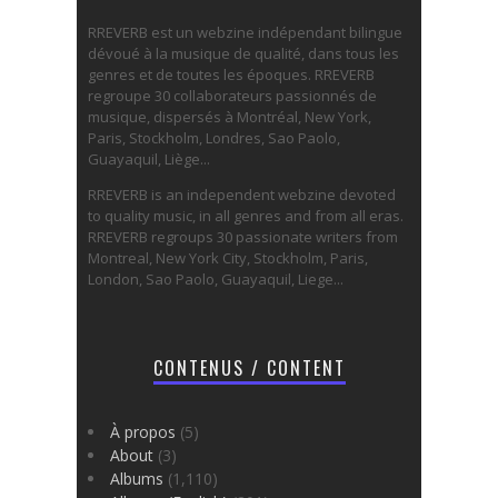
RREVERB est un webzine indépendant bilingue
dévoué à la musique de qualité, dans tous les
genres et de toutes les époques. RREVERB
regroupe 30 collaborateurs passionnés de
musique, dispersés à Montréal, New York,
Paris, Stockholm, Londres, Sao Paolo,
Guayaquil, Liège...
RREVERB is an independent webzine devoted
to quality music, in all genres and from all eras.
RREVERB regroups 30 passionate writers from
Montreal, New York City, Stockholm, Paris,
London, Sao Paolo, Guayaquil, Liege...
CONTENUS / CONTENT
À propos
(5)
About
(3)
Albums
(1,110)