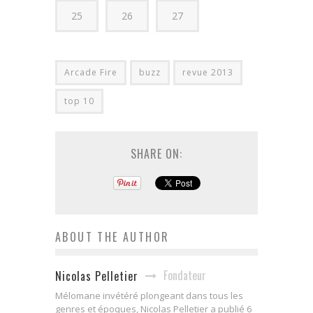
25
26
27
Arcade Fire
buzz
revue 2013
top 10
SHARE ON:
ABOUT THE AUTHOR
Fondateur
Nicolas Pelletier
Mélomane invétéré plongeant dans tous les
genres et époques, Nicolas Pelletier a publié 6