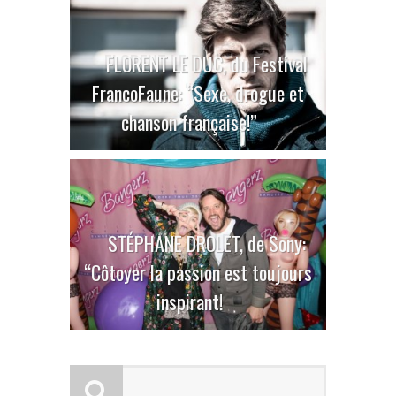
FLORENT LE DUC, du Festival
FrancoFaune: “Sexe, drogue et
chanson française!”
STÉPHANE DROLET, de Sony:
“Côtoyer la passion est toujours
inspirant!