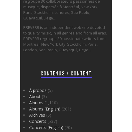
regroupe 30 collaborateurs passionnés de
musique, dispersés à Montréal, New York,
Paris, Stockholm, Londres, Sao Paolo,
Guayaquil, Liège...
RREVERB is an independent webzine devoted
to quality music, in all genres and from all eras.
RREVERB regroups 30 passionate writers from
Montreal, New York City, Stockholm, Paris,
London, Sao Paolo, Guayaquil, Liege...
CONTENUS / CONTENT
À propos
(5)
About
(3)
Albums
(1,110)
Albums (English)
(201)
Archives
(6)
Concerts
(537)
Concerts (English)
(70)