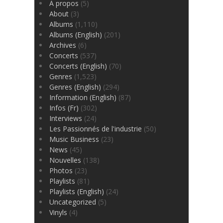
À propos
(5)
About
(3)
Albums
(1,110)
Albums (English)
(201)
Archives
(6)
Concerts
(537)
Concerts (English)
(70)
Genres
(1,523)
Genres (English)
(294)
Information (English)
(87)
Infos (Fr)
(302)
Interviews
(24)
Les Passionnés de l'industrie
(50)
Music Business
(23)
News
(45)
Nouvelles
(138)
Photos
(23)
Playlists
(81)
Playlists (English)
(24)
Uncategorized
(5)
Vinyls
(4)