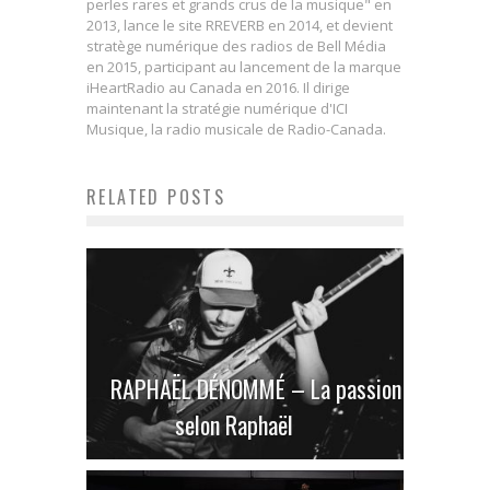
perles rares et grands crus de la musique" en
2013, lance le site RREVERB en 2014, et devient
stratège numérique des radios de Bell Média
en 2015, participant au lancement de la marque
iHeartRadio au Canada en 2016. Il dirige
maintenant la stratégie numérique d'ICI
Musique, la radio musicale de Radio-Canada.
RELATED POSTS
RAPHAËL DÉNOMMÉ – La passion
selon Raphaël