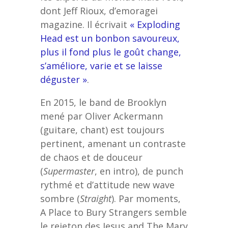
dont Jeff Rioux, d’emoragei
magazine. Il écrivait
« Exploding
Head est un bonbon savoureux,
plus il fond plus le goût change,
s’améliore, varie et se laisse
déguster »
.
En 2015, le band de Brooklyn
mené par Oliver Ackermann
(guitare, chant) est toujours
pertinent, amenant un contraste
de chaos et de douceur
(
Supermaster
, en intro), de punch
rythmé et d’attitude new wave
sombre (
Straight
). Par moments,
A Place to Bury Strangers semble
le rejeton des Jesus and The Mary