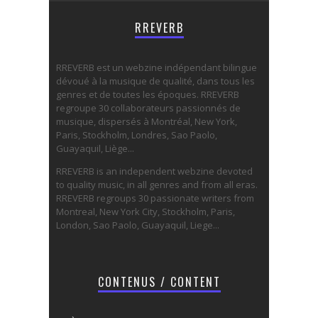
RREVERB
RREVERB est un webzine indépendant bilingue
dévoué à la musique de qualité, dans tous les
genres et de toutes les époques. RREVERB
regroupe 30 collaborateurs passionnés de
musique, dispersés à Montréal, New York,
Paris, Stockholm, Londres, Sao Paolo,
Guayaquil, Liège...
RREVERB is an independent webzine devoted
to quality music, in all genres and from all eras.
RREVERB regroups 30 passionate writers from
Montreal, New York City, Stockholm, Paris,
London, Sao Paolo, Guayaquil, Liege...
CONTENUS / CONTENT