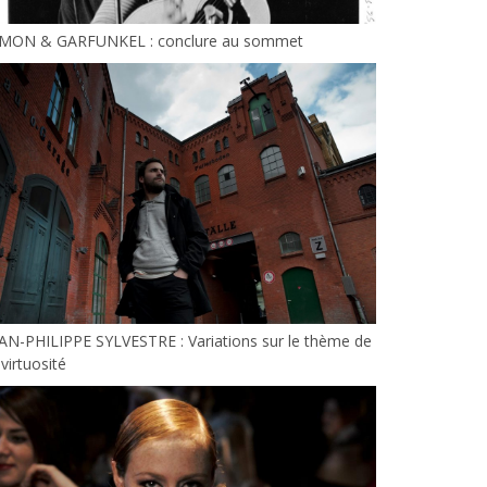
IMON & GARFUNKEL : conclure au sommet
AN-PHILIPPE SYLVESTRE : Variations sur le thème de
 virtuosité