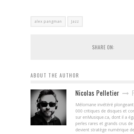
alex pangman
Jazz
SHARE ON:
ABOUT THE AUTHOR
Nicolas Pelletier
Mélomane invétéré plongeant d
000 critiques de disques et c
sur enMusique.ca, dont il a ég
perles rares et grands crus de
devient stratège numérique de