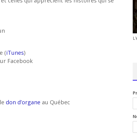
 et celles qui apprécient les histoires qui se
un
L’
e (
iTunes
)
ur Facebook
P
le
don d’organe
au Québec
N