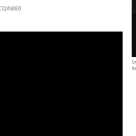
CQihBE0
Q
Be