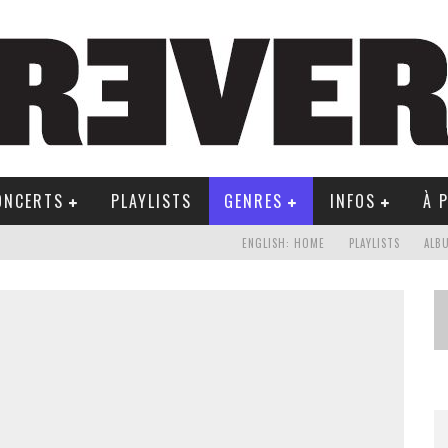
ONCERTS
PLAYLISTS
GENRES
INFOS
À 
ENGLISH: HOME
PLAYLISTS
ALB