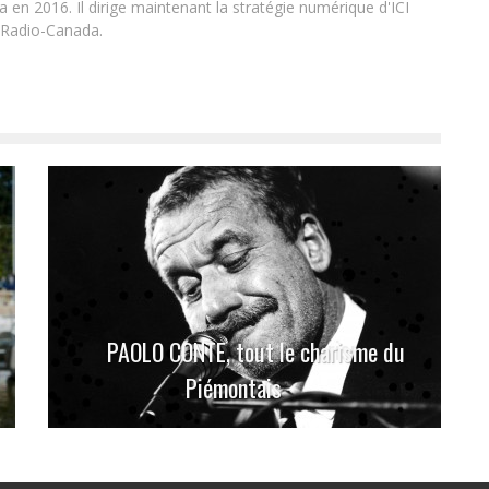
en 2016. Il dirige maintenant la stratégie numérique d'ICI
 Radio-Canada.
PAOLO CONTE, tout le charisme du
Piémontais