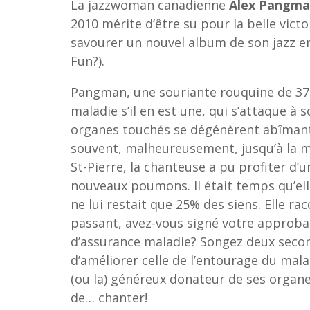
La jazzwoman canadienne
Alex Pangm
2010 mérite d’être su pour la belle vict
savourer un nouvel album de son jazz en
Fun?).
Pangman, une souriante rouquine de 37 a
maladie s’il en est une, qui s’attaque à 
organes touchés se dégénèrent abîmant 
souvent, malheureusement, jusqu’à la 
St-Pierre, la chanteuse a pu profiter d’u
nouveaux poumons. Il était temps qu’el
ne lui restait que 25% des siens. Elle r
passant, avez-vous signé votre approba
d’assurance maladie? Songez deux secon
d’améliorer celle de l’entourage du ma
(ou la) généreux donateur de ses organe
de… chanter!