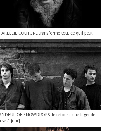
HARLÉLIE COUTURE transforme tout ce qu’il peut
ANDFUL OF SNOWDROPS: le retour d’une légende
ise à jour]