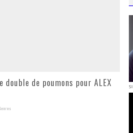
fe double de poumons pour ALEX
S
Genres