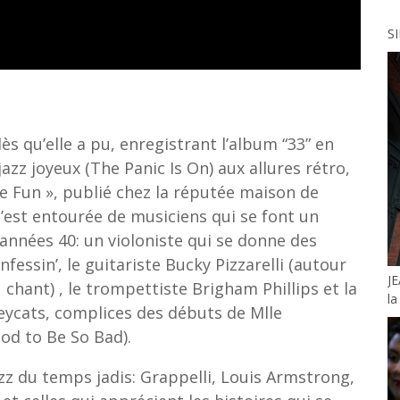
S
ès qu’elle a pu, enregistrant l’album “33” en
azz joyeux (The Panic Is On) aux allures rétro,
ttle Fun », publié chez la réputée maison de
s’est entourée de musiciens qui se font un
 années 40: un violoniste qui se donne des
fessin’, le guitariste Bucky Pizzarelli (autour
JE
hant) , le trompettiste Brigham Phillips et la
la
ycats, complices des débuts de Mlle
ood to Be So Bad).
zz du temps jadis: Grappelli, Louis Armstrong,