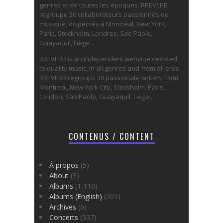
genres et de toutes les époques. RREVERB
regroupe 30 collaborateurs passionnés de
musique, dispersés à Montréal, New York,
Paris, Stockholm, Londres, Sao Paolo,
Guayaquil, Liège...
RREVERB is an independent webzine devoted
to quality music, in all genres and from all eras.
RREVERB regroups 30 passionate writers from
Montreal, New York City, Stockholm, Paris,
London, Sao Paolo, Guayaquil, Liege...
CONTENUS / CONTENT
À propos
(5)
About
(3)
Albums
(1,110)
Albums (English)
(201)
Archives
(6)
Concerts
(537)