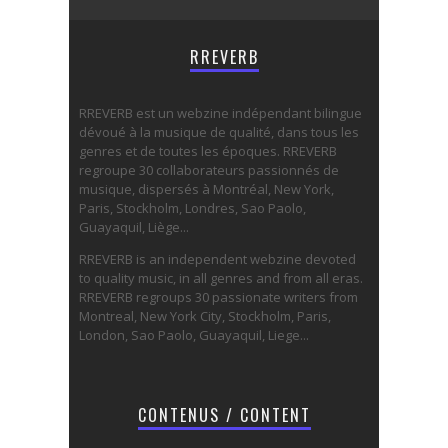
RREVERB
RREVERB est un webzine indépendant bilingue
dévoué à la musique de qualité, dans tous les
genres et de toutes les époques. RREVERB
regroupe 30 collaborateurs passionnés de
musique, dispersés à Montréal, New York,
Paris, Stockholm, Londres, Sao Paolo,
Guayaquil, Liège...
RREVERB is an independent webzine devoted
to quality music, in all genres and from all eras.
RREVERB regroups 30 passionate writers from
Montreal, New York City, Stockholm, Paris,
London, Sao Paolo, Guayaquil, Liege...
CONTENUS / CONTENT