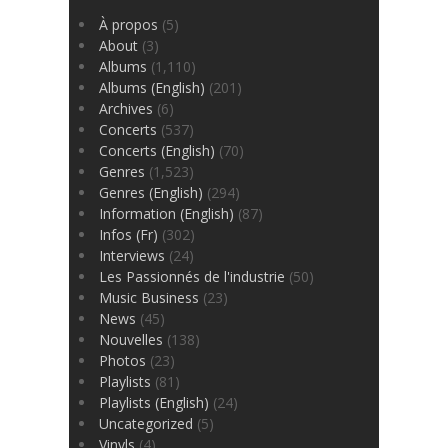
À propos
(5)
About
(3)
Albums
(1,110)
Albums (English)
(201)
Archives
(6)
Concerts
(537)
Concerts (English)
(70)
Genres
(1,523)
Genres (English)
(294)
Information (English)
(87)
Infos (Fr)
(302)
Interviews
(24)
Les Passionnés de l'industrie
(50)
Music Business
(23)
News
(45)
Nouvelles
(138)
Photos
(23)
Playlists
(81)
Playlists (English)
(24)
Uncategorized
(5)
Vinyls
(4)