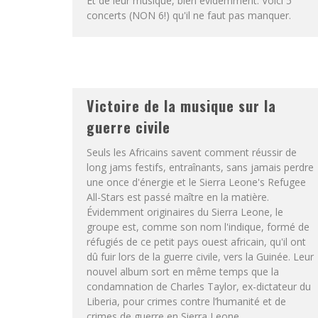
Et de leur musique, bien évidemment. Voici 5
concerts (NON 6!) qu'il ne faut pas manquer.
Victoire de la musique sur la
guerre civile
Seuls les Africains savent comment réussir de
long jams festifs, entraînants, sans jamais perdre
une once d'énergie et le Sierra Leone's Refugee
All-Stars est passé maître en la matière.
Évidemment originaires du Sierra Leone, le
groupe est, comme son nom l'indique, formé de
réfugiés de ce petit pays ouest africain, qu'il ont
dû fuir lors de la guerre civile, vers la Guinée. Leur
nouvel album sort en même temps que la
condamnation de Charles Taylor, ex-dictateur du
Liberia, pour crimes contre l’humanité et de
crimes de guerre en Sierra Leone.