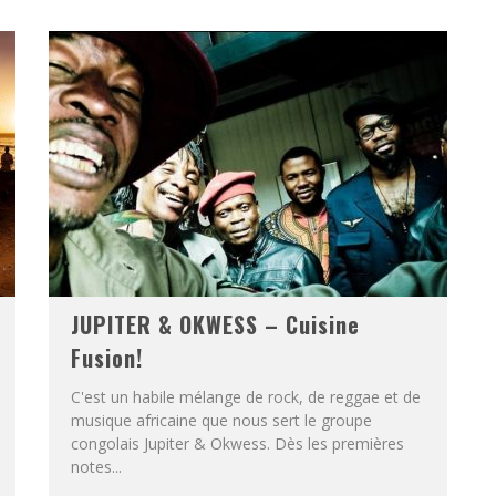
JUPITER & OKWESS – Cuisine
Fusion!
C'est un habile mélange de rock, de reggae et de
musique africaine que nous sert le groupe
congolais Jupiter & Okwess. Dès les premières
notes...