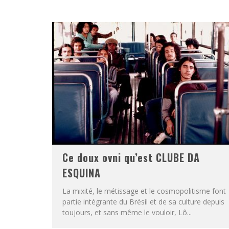
Ce doux ovni qu’est CLUBE DA
ESQUINA
La mixité, le métissage et le cosmopolitisme font
partie intégrante du Brésil et de sa culture depuis
toujours, et sans même le vouloir, Lô...