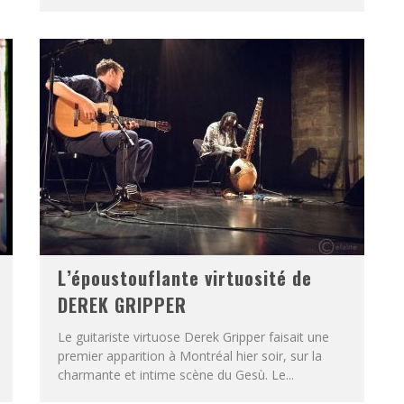
L’époustouflante virtuosité de
DEREK GRIPPER
Le guitariste virtuose Derek Gripper faisait une
premier apparition à Montréal hier soir, sur la
charmante et intime scène du Gesù. Le...