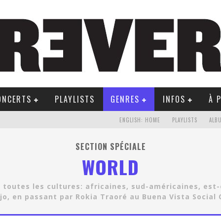
ONCERTS
PLAYLISTS
GENRES
INFOS
À 
ENGLISH: HOME
PLAYLISTS
ALB
SECTION SPÉCIALE
WORLD
 toutes les cultures: africaines, sud-américaines, es
jo, en passant par Rokia Traoré au Buena Vista Social C