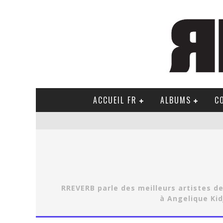
ACCUEIL FR
ALBUMS
C
RREVERB parle des meilleurs artistes de
à Angelique Kid