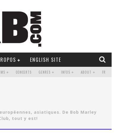
PROPOS
ENGLISH SITE
UMS
CONCERTS
GENRES
INFOS
ABOUT
FR
t-européennes, asiatiques. De Bob Marley
lub, tout y est!