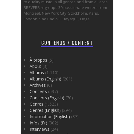
to quality music, in all genres and from all eras.
RREVERB regroups 30 passionate writers from
Montreal, New York City, Stockholm, Paris,
London, Sao Paolo, Guayaquil, Liege...
CONTENUS / CONTENT
À propos
(5)
About
(3)
Albums
(1,110)
Albums (English)
(201)
Archives
(6)
Concerts
(537)
Concerts (English)
(70)
Genres
(1,523)
Genres (English)
(294)
Information (English)
(87)
Infos (Fr)
(302)
Interviews
(24)