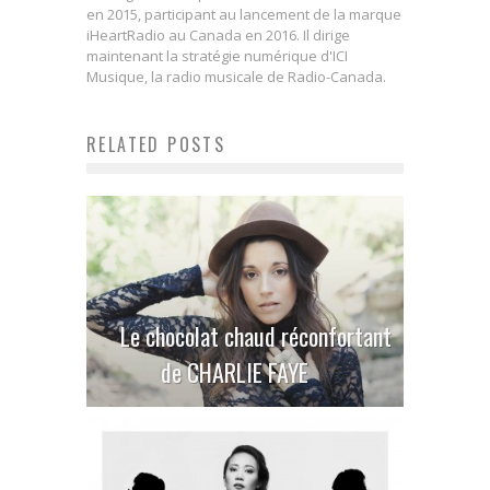
en 2015, participant au lancement de la marque
iHeartRadio au Canada en 2016. Il dirige
maintenant la stratégie numérique d'ICI
Musique, la radio musicale de Radio-Canada.
RELATED POSTS
Le chocolat chaud réconfortant
de CHARLIE FAYE