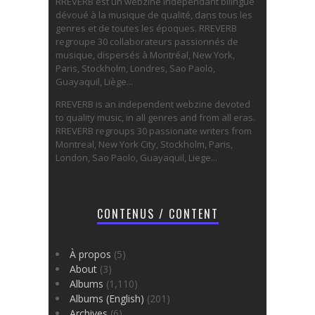
RREVERB est un webzine indépendant bilingue
dévoué à la musique de qualité, dans tous les
genres et de toutes les époques. RREVERB
regroupe 30 collaborateurs passionnés de
musique, dispersés à Montréal, New York,
Paris, Stockholm, Londres, Sao Paolo,
Guayaquil, Liège...
RREVERB is an independent webzine devoted
to quality music, in all genres and from all eras.
RREVERB regroups 30 passionate writers from
Montreal, New York City, Stockholm, Paris,
London, Sao Paolo, Guayaquil, Liege...
CONTENUS / CONTENT
À propos
(5)
About
(3)
Albums
(1,110)
Albums (English)
(201)
Archives
(6)