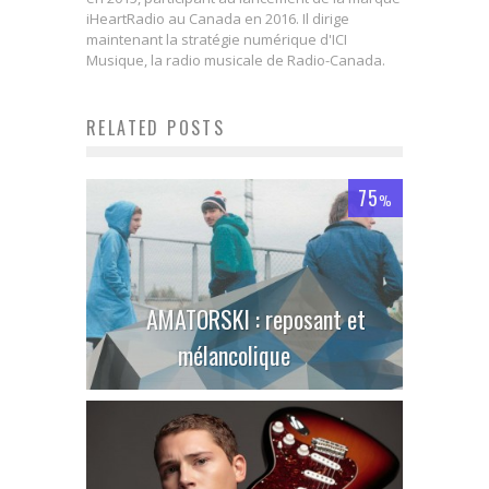
iHeartRadio au Canada en 2016. Il dirige
maintenant la stratégie numérique d'ICI
Musique, la radio musicale de Radio-Canada.
RELATED POSTS
75
%
AMATORSKI : reposant et
mélancolique