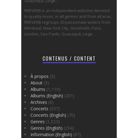
Guayaquil, Liège...
RREVERB is an independent webzine devoted
to quality music, in all genres and from all eras.
RREVERB regroups 30 passionate writers from
Montreal, New York City, Stockholm, Paris,
London, Sao Paolo, Guayaquil, Liege...
CONTENUS / CONTENT
À propos
(5)
About
(3)
Albums
(1,110)
Albums (English)
(201)
Archives
(6)
Concerts
(537)
Concerts (English)
(70)
Genres
(1,523)
Genres (English)
(294)
Information (English)
(87)