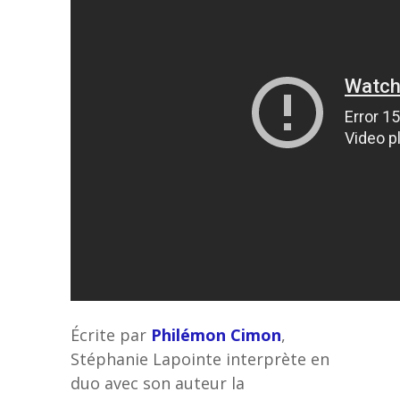
Écrite par
Philémon Cimon
,
Stéphanie Lapointe interprète en
duo avec son auteur la