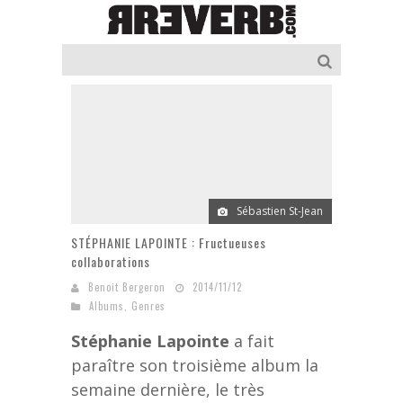
Sébastien St-Jean
STÉPHANIE LAPOINTE : Fructueuses
collaborations
Benoit Bergeron
2014/11/12
Albums
,
Genres
Stéphanie Lapointe
a fait
paraître son troisième album la
semaine dernière, le très