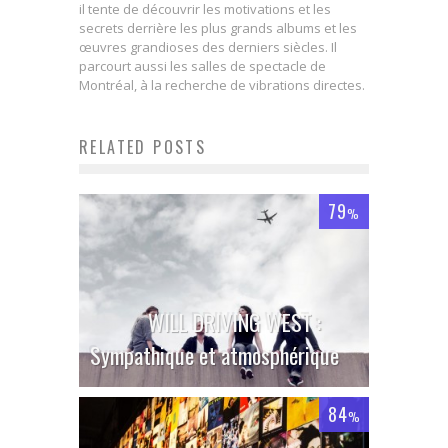
il tente de découvrir les motivations et les
secrets derrière les plus grands albums et les
œuvres grandioses des derniers siècles. Il
parcourt aussi les salles de spectacle de
Montréal, à la recherche de vibrations directes.
RELATED POSTS
79
%
WILL DRIVING WEST :
Sympathique et atmosphérique
84
%