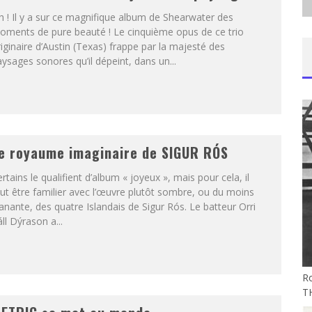
 ! Il y a sur ce magnifique album de Shearwater des
oments de pure beauté ! Le cinquième opus de ce trio
iginaire d’Austin (Texas) frappe par la majesté des
ysages sonores qu’il dépeint, dans un...
e royaume imaginaire de SIGUR RÓS
rtains le qualifient d’album « joyeux », mais pour cela, il
ut être familier avec l’œuvre plutôt sombre, ou du moins
anante, des quatre Islandais de Sigur Rós. Le batteur Orri
ll Dýrason a...
Ro
T