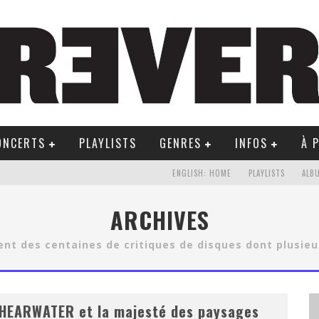
ONCERTS
PLAYLISTS
GENRES
INFOS
À 
ENGLISH: HOME
PLAYLISTS
ALB
ARCHIVES
nt des centaines de critiques de disques dont plusieu
HEARWATER et la majesté des paysages