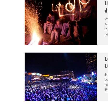
L
d
Vo
au
l
pa
L
L
N
pa
me
Fr