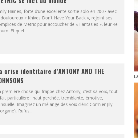
ETRIC se met au monde
ily Haines, forte d’une excellente sortie solo en 2007 avec
 douloureux « Knives Don’t Have Your Back », rejoint ses
mplices de Metric pour accoucher de « Fantasies », leur 4e
bum. Et quel...
a crise identitaire d’ANTONY AND THE
La
OHNSONS
 première chose qui frappe chez Antony, c’est sa voix, tout
fait particulière : haut perchée, tremblante, émotive,
nsuelle. Imaginez un mélange des voix d’éric Cormier (Ily
rgane), Rufus...