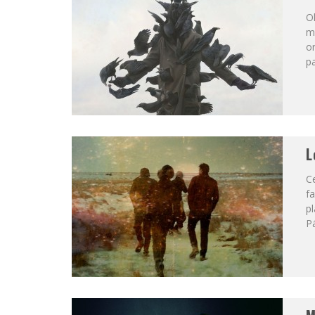
Oh
m
or
pa
L
Ce
fa
pl
Pá