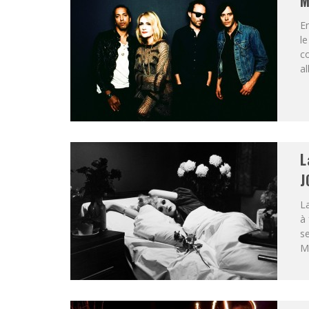
M
Em
le
co
al
L
J
La
à 
se
Mo