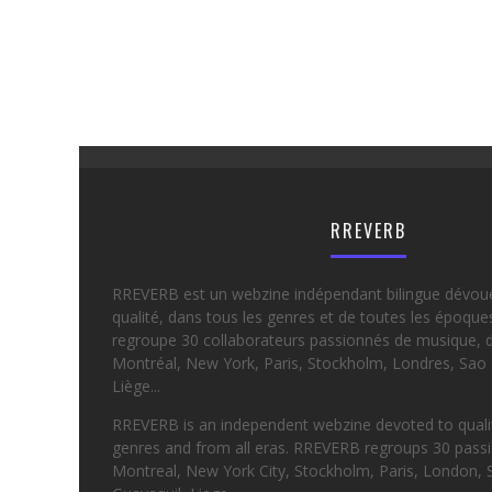
RREVERB
RREVERB est un webzine indépendant bilingue dévou
qualité, dans tous les genres et de toutes les époqu
regroupe 30 collaborateurs passionnés de musique, d
Montréal, New York, Paris, Stockholm, Londres, Sao 
Liège...
RREVERB is an independent webzine devoted to quality
genres and from all eras. RREVERB regroups 30 passi
Montreal, New York City, Stockholm, Paris, London, 