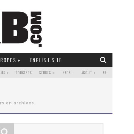
PROPOS
ENGLISH SITE
UMS
CONCERTS
GENRES
INFOS
ABOUT
FR
rs en archives.