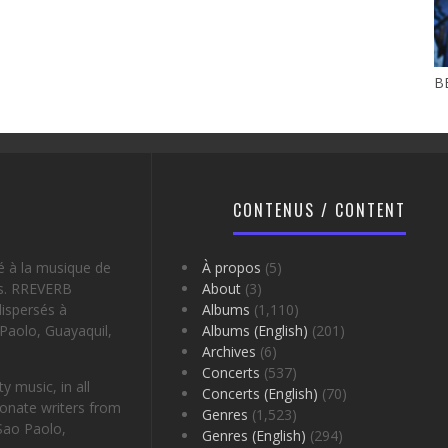
B
CONTENUS / CONTENT
é à la musique de
À propos
(5)
es. RREVERB
About
(3)
ispersés à
Albums
(1,110)
Paolo, Guayaquil,
Albums (English)
(201)
Archives
(6)
Concerts
(537)
 music, in all
Concerts (English)
(70)
onate writers from
Genres
(1,523)
Sao Paolo,
Genres (English)
(294)