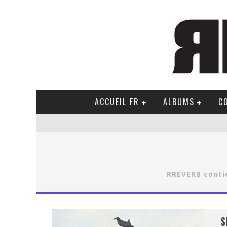
ACCUEIL FR
ALBUMS
C
RREVERB contie
S