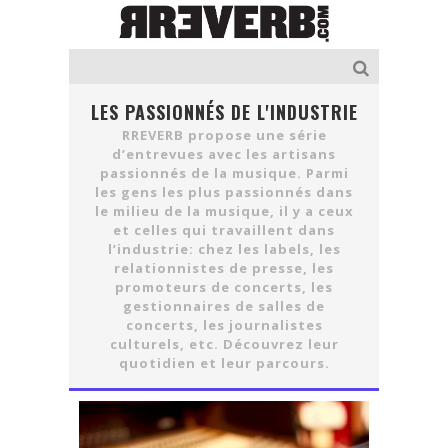
LES PASSIONNÉS DE L'INDUSTRIE
RREVERB propose une série
d’entrevues avec les artisans
passionnés de la musique. Parmi
les gens les plus passionnés dans
le milieu de la musique, il y a ceux
et celles qui travaillent dans
l’industrie: chez les labels, les
relationnistes de presse, les
promoteurs de concerts, les
gestionnaires de salles de
concerts, les journalistes
culturels, etc. Découvrez leur
quotidien et leur parcours.