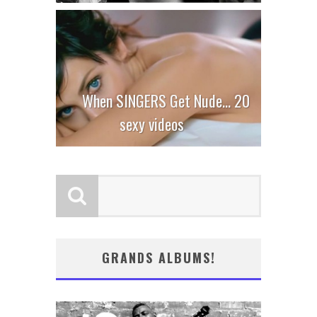
When SINGERS Get Nude… 20
sexy videos
GRANDS ALBUMS!