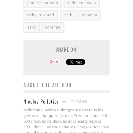
jennifer hudson
kelly lee evans
Kelly Rowland
r'n'b
Rihanna
sexy
Solange
SHARE ON:
ABOUT THE AUTHOR
Fondateur
Nicolas Pelletier
Mélomane invétéré plongeant dans tous les
genres et époques, Nicolas Pelletier a publié 6
000 critiques de disques et concerts depuis
1991, dont 1100 chez emoragei magazine et 600
sur enMusique.ca, dont il a également été le