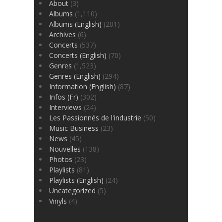
About
(3)
Albums
(1,110)
Albums (English)
(201)
Archives
(6)
Concerts
(537)
Concerts (English)
(70)
Genres
(1,523)
Genres (English)
(294)
Information (English)
(87)
Infos (Fr)
(302)
Interviews
(24)
Les Passionnés de l'industrie
(50)
Music Business
(23)
News
(45)
Nouvelles
(138)
Photos
(23)
Playlists
(81)
Playlists (English)
(24)
Uncategorized
(5)
Vinyls
(4)