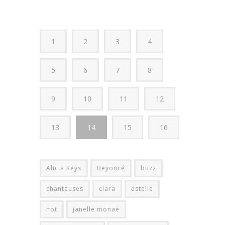
1
2
3
4
5
6
7
8
9
10
11
12
13
14
15
16
Alicia Keys
Beyoncé
buzz
chanteuses
ciara
estelle
hot
janelle monae