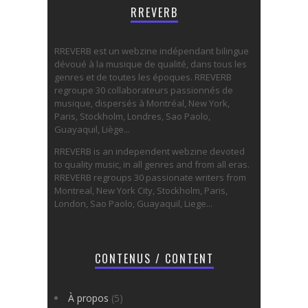
RREVERB
RREVERB est un webzine indépendant bilingue
dévoué à la musique de qualité, dans tous les
genres et de toutes les époques. RREVERB
regroupe 30 collaborateurs passionnés de
musique, dispersés à Montréal, New York,
Paris, Stockholm, Londres, Sao Paolo,
Guayaquil, Liège...
RREVERB is an independent webzine devoted
to quality music, in all genres and from all eras.
RREVERB regroups 30 passionate writers from
Montreal, New York City, Stockholm, Paris,
London, Sao Paolo, Guayaquil, Liege...
CONTENUS / CONTENT
À propos
(5)