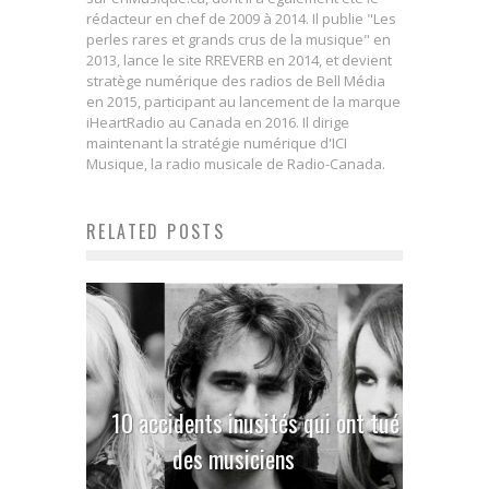
rédacteur en chef de 2009 à 2014. Il publie "Les
perles rares et grands crus de la musique" en
2013, lance le site RREVERB en 2014, et devient
stratège numérique des radios de Bell Média
en 2015, participant au lancement de la marque
iHeartRadio au Canada en 2016. Il dirige
maintenant la stratégie numérique d'ICI
Musique, la radio musicale de Radio-Canada.
RELATED POSTS
10 accidents inusités qui ont tué
des musiciens