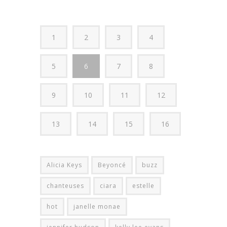
1
2
3
4
5
6
7
8
9
10
11
12
13
14
15
16
Alicia Keys
Beyoncé
buzz
chanteuses
ciara
estelle
hot
janelle monae