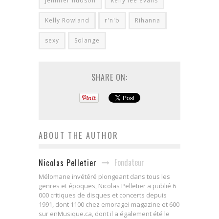
jennifer hudson
kelly lee evans
Kelly Rowland
r'n'b
Rihanna
sexy
Solange
SHARE ON:
ABOUT THE AUTHOR
Fondateur
Nicolas Pelletier
Mélomane invétéré plongeant dans tous les
genres et époques, Nicolas Pelletier a publié 6
000 critiques de disques et concerts depuis
1991, dont 1100 chez emoragei magazine et 600
sur enMusique.ca, dont il a également été le