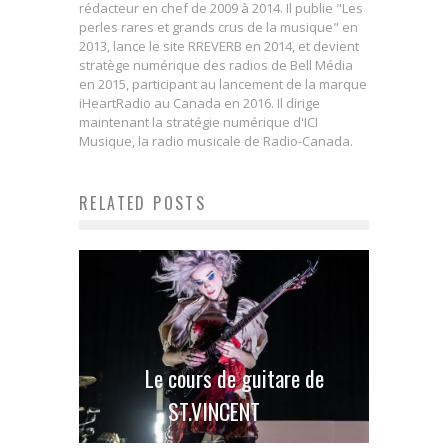
rédacteur en chef de 2009 à 2014. Il publie "Les
perles rares et grands crus de la musique" en
2013, lance le site RREVERB en 2014, et devient
stratège numérique des radios de Bell Média
en 2015, participant au lancement de la marque
iHeartRadio au Canada en 2016. Il dirige
maintenant la stratégie numérique d'ICI
Musique, la radio musicale de Radio-Canada.
RELATED POSTS
Le cours de guitare de
ST.VINCENT