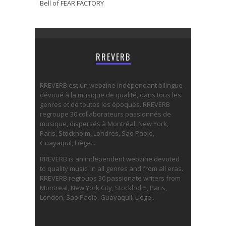
Bell of FEAR FACTORY
RREVERB
RREVERB est un webzine indépendant bilingue
dévoué à la musique de qualité, dans tous les
genres et de toutes les époques. RREVERB
regroupe 30 collaborateurs passionnés de
musique, dispersés à Montréal, New York,
Paris, Stockholm, Londres, Sao Paolo,
Guayaquil, Liège...
RREVERB is an independent webzine devoted
to quality music, in all genres and from all eras.
RREVERB regroups 30 passionate writers from
Montreal, New York City, Stockholm, Paris,
London, Sao Paolo, Guayaquil, Liege...