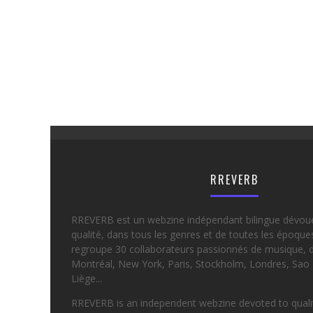
RREVERB
RREVERB est un webzine indépendant bilingue dévou
qualité, dans tous les genres et de toutes les époqu
regroupe 30 collaborateurs passionnés de musique, d
Montréal, New York, Paris, Stockholm, Londres, Sao 
Liège...
RREVERB is an independent webzine devoted to quality