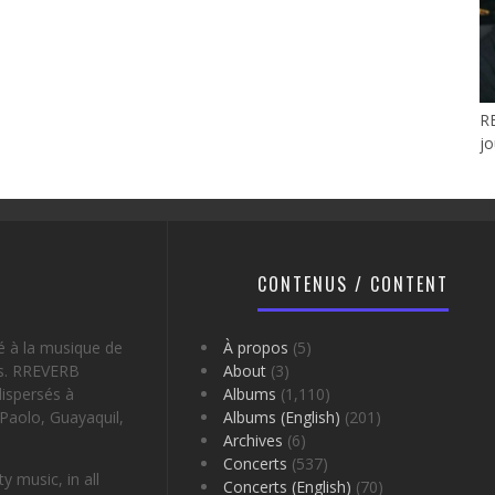
R
jo
CONTENUS / CONTENT
é à la musique de
À propos
(5)
es. RREVERB
About
(3)
ispersés à
Albums
(1,110)
Paolo, Guayaquil,
Albums (English)
(201)
Archives
(6)
Concerts
(537)
 music, in all
Concerts (English)
(70)