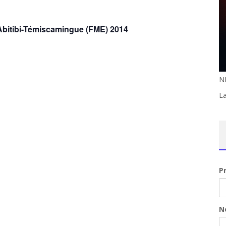
Abitibi-Témiscamingue (FME) 2014
NI
La
P
N