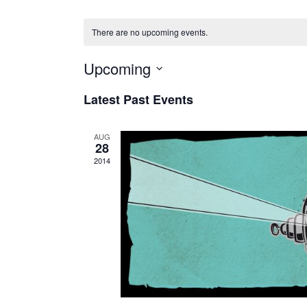
There are no upcoming events.
Upcoming
Select
Latest Past Events
date.
AUG
28
2014