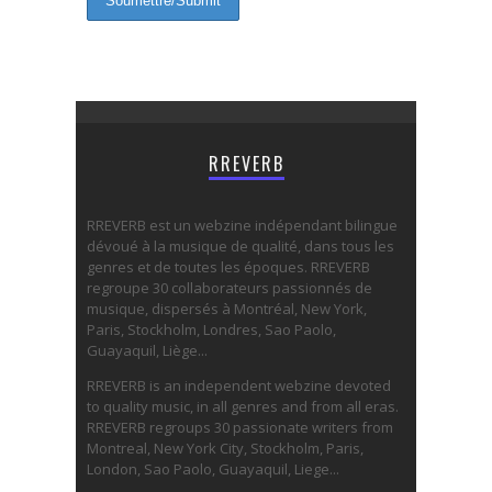
RREVERB
RREVERB est un webzine indépendant bilingue
dévoué à la musique de qualité, dans tous les
genres et de toutes les époques. RREVERB
regroupe 30 collaborateurs passionnés de
musique, dispersés à Montréal, New York,
Paris, Stockholm, Londres, Sao Paolo,
Guayaquil, Liège...
RREVERB is an independent webzine devoted
to quality music, in all genres and from all eras.
RREVERB regroups 30 passionate writers from
Montreal, New York City, Stockholm, Paris,
London, Sao Paolo, Guayaquil, Liege...