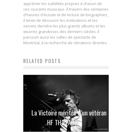
apprécier les subtilités propres à chacun de
ces courants musicaux. À travers des centaines
d'heures d'écoute et de lecture de biographies,
il tente de découvrir les motivations et les
secrets derrière les plus grands albums et les
œuvres grandioses des derniers siècles. Il
parcourt aussi les salles de spectacle de
Montréal, à la recherche de vibrations directes.
RELATED POSTS
La Victoire méritée d’un vétéran
HF THIÉFAINE