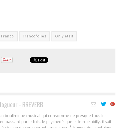
Franco
Francofolies
On y était
logueur - RREVERB
t un boulimique musical qui consomme de presque tous les
 passant par le folk, le psychédélique et le rockabilly, il sait
es à chacun de ces courants musicaux. À travers des centaines