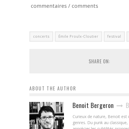
commentaires / comments
concerts
Émile Proulx-Cloutier
festival
SHARE ON:
ABOUT THE AUTHOR
Benoit Bergeron
B
Curieux de nature, Benoit es
genres. Du punk au classique, en
apprécier les subtilités propr