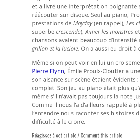
et a livré une interprétation poignant
réécouter sur disque. Seul au piano, Pro
prestations de
Mayday
(en rappel),
Les c
superbe
crescendo
),
Aimer les monstres
e
chansons avaient beaucoup d’intensit
grillon et la luciole
. On a aussi eu droit à
Même si on peut voir en lui un croisem
Pierre Flynn
, Émile Proulx-Cloutier a un
son aisance sur scène étaient évidents :
complet. Son jeu au piano était plus qu’a
même s’il n’avait pas toujours la note ju
Comme il nous l’a d’ailleurs rappelé à pl
l’entendre nous raconter ses histoires 
difficulté à le croire.
Réagissez à cet article / Comment this article