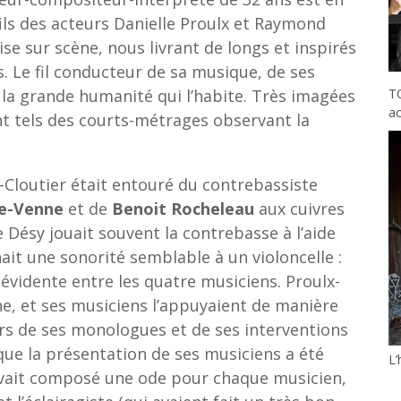
fils des acteurs Danielle Proulx et Raymond
aise sur scène, nous livrant de longs et inspirés
 Le fil conducteur de sa musique, de ses
 la grande humanité qui l’habite. Très imagées
T
ac
nt tels des courts-métrages observant la
x-Cloutier était entouré du contrebassiste
ne-Venne
et de
Benoit Rocheleau
aux cuivres
 Désy jouait souvent la contrebasse à l’aide
nait une sonorité semblable à un violoncelle :
t évidente entre les quatre musiciens. Proulx-
ne, et ses musiciens l’appuyaient de manière
lors de ses monologues et de ses interventions
que la présentation de ses musiciens a été
L
avait composé une ode pour chaque musicien,