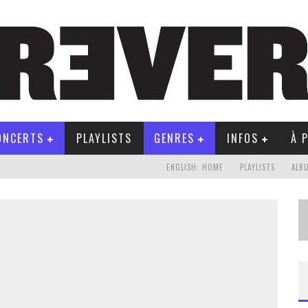
ONCERTS
PLAYLISTS
GENRES
INFOS
À 
ENGLISH: HOME
PLAYLISTS
ALB