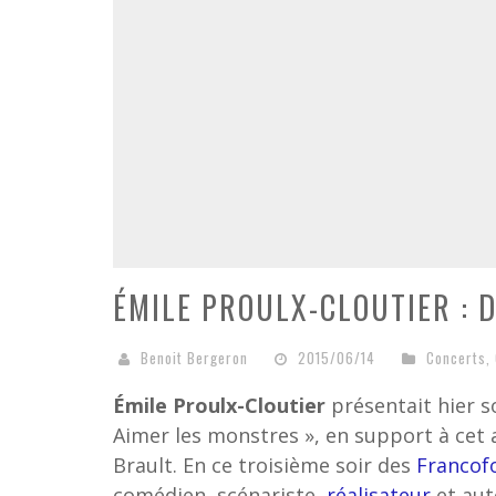
ÉMILE PROULX-CLOUTIER : D
Benoit Bergeron
2015/06/14
Concerts
,
Émile Proulx-Cloutier
présentait hier s
Aimer les monstres », en support à cet 
Brault. En ce troisième soir des
Francofo
comédien, scénariste,
réalisateur
et aut