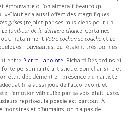
e et émouvante qu’on aimerait beaucoup
ulx-Cloutier a aussi offert des magnifiques
ités grises
(rejoint par ses musiciens pour un
t
Le
tambour de la dernière chance
. Certaines
é rock, notamment
Votre cochon se couche
et
Le
 quelques nouveautés, qui étaient très bonnes.
ent entre
Pierre Lapointe
, Richard Desjardins et
e forte personnalité artistique. Son charisme et
 on était décidément en présence d’un artiste
déquat (il a aussi joué de l’accordéon), et
ste, l’émotion véhiculée par sa voix était juste.
usieurs reprises, la poésie est partout. À
de monstres et d’humains, on n’a pas de