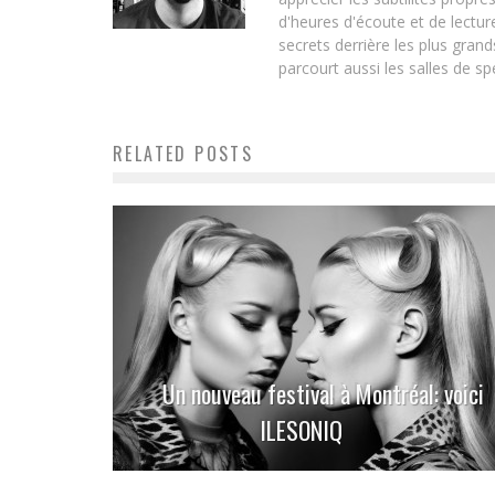
d'heures d'écoute et de lecture
secrets derrière les plus gran
parcourt aussi les salles de sp
RELATED POSTS
Un nouveau festival à Montréal: voici
ILESONIQ