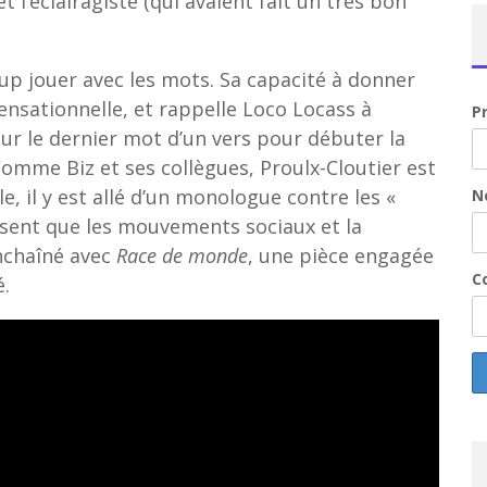
t l’éclairagiste (qui avaient fait un très bon
up jouer avec les mots. Sa capacité à donner
nsationnelle, et rappelle Loco Locass à
P
sur le dernier mot d’un vers pour débuter la
omme Biz et ses collègues, Proulx-Cloutier est
le, il y est allé d’un monologue contre les «
N
isent que les mouvements sociaux et la
enchaîné avec
Race de monde
, une pièce engagée
Co
é.