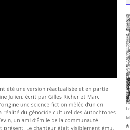
t été une version réactualisée et en partie
ine Julien, écrit par Gilles Richer et Marc
l’origine une science-fiction mêlée d’un cri
L
la réalité du génocide culturel des Autochtones.
Me
t Kevin, un ami d’Émile de la communauté
Êt
ait présent. Le chanteur était visiblement ému,