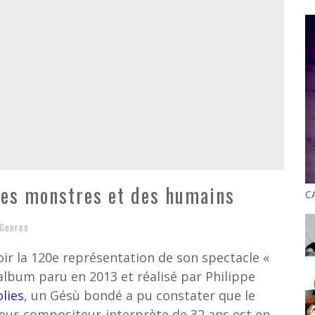
es monstres et des humains
C
Genres
oir la 120e représentation de son spectacle «
album paru en 2013 et réalisé par Philippe
lies
, un Gésù bondé a pu constater que le
eur-compositeur-interprète de 32 ans est en