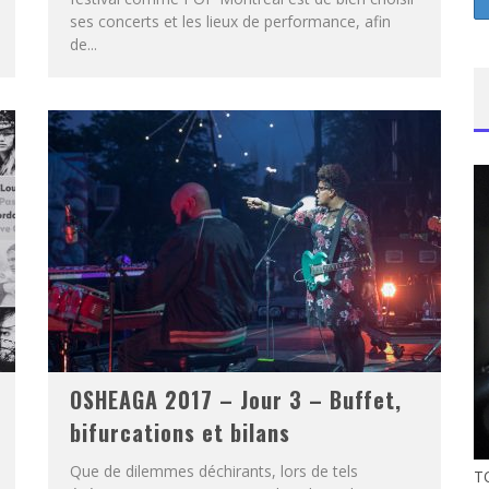
ses concerts et les lieux de performance, afin
de...
OSHEAGA 2017 – Jour 3 – Buffet,
bifurcations et bilans
Que de dilemmes déchirants, lors de tels
T