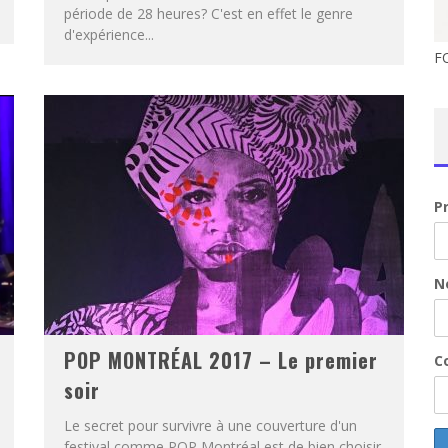
période de 28 heures? C'est en effet le genre
d'expérience...
FO
P
N
POP MONTRÉAL 2017 – Le premier
Co
soir
Le secret pour survivre à une couverture d'un
festival comme POP Montréal est de bien choisir