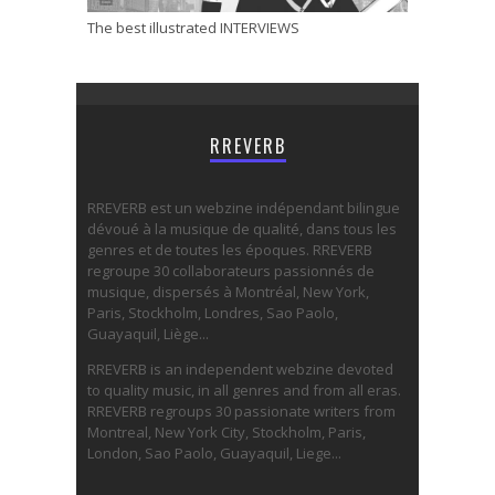
The best illustrated INTERVIEWS
RREVERB
RREVERB est un webzine indépendant bilingue
dévoué à la musique de qualité, dans tous les
genres et de toutes les époques. RREVERB
regroupe 30 collaborateurs passionnés de
musique, dispersés à Montréal, New York,
Paris, Stockholm, Londres, Sao Paolo,
Guayaquil, Liège...
RREVERB is an independent webzine devoted
to quality music, in all genres and from all eras.
RREVERB regroups 30 passionate writers from
Montreal, New York City, Stockholm, Paris,
London, Sao Paolo, Guayaquil, Liege...