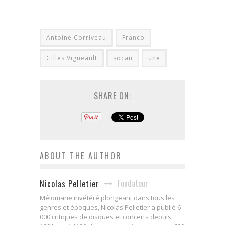
Antoine Corriveau
Franco
Gilles Vigneault
socan
une
SHARE ON:
ABOUT THE AUTHOR
Fondateur
Nicolas Pelletier
Mélomane invétéré plongeant dans tous les
genres et époques, Nicolas Pelletier a publié 6
000 critiques de disques et concerts depuis