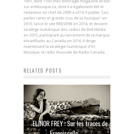
1991, dont 1100 chez emoragei magazine et 600
sur enMusique.ca, dont il a également été le
rédacteur en chef de 2009 à 2014. Il publie "Les
perles rares et grands crus de la musique" en
2013, lance le site RREVERB en 2014, et devient
stratège numérique des radios de Bell Média
en 2015, participant au lancement de la marque
iHeartRadio au Canada en 2016. Il dirige
maintenant la stratégie numérique d'ICI
Musique, la radio musicale de Radio-Canada.
RELATED POSTS
ELINOR FREY : Sur les traces de
Franciscello