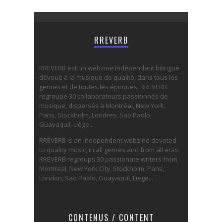
RREVERB
RREVERB est un webzine indépendant bilingue
dévoué à la musique de qualité, dans tous les
genres et de toutes les époques. RREVERB
regroupe 30 collaborateurs passionnés de
musique, dispersés à Montréal, New York,
Paris, Stockholm, Londres, Sao Paolo,
Guayaquil, Liège...
RREVERB is an independent webzine devoted
to quality music, in all genres and from all eras.
RREVERB regroups 30 passionate writers from
Montreal, New York City, Stockholm, Paris,
London, Sao Paolo, Guayaquil, Liege...
CONTENUS / CONTENT