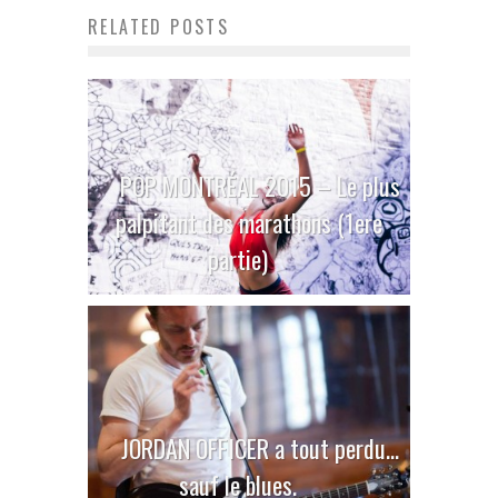
RELATED POSTS
POP MONTRÉAL 2015 – Le plus
palpitant des marathons (1ere
partie)
JORDAN OFFICER a tout perdu…
sauf le blues.