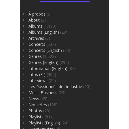
À propos
(5)
About
(3)
Albums
(1,110)
Albums (English)
(201)
Archives
(6)
Concerts
(537)
Concerts (English)
(70)
Genres
(1,523)
Genres (English)
(294)
Information (English)
(87)
Infos (Fr)
(302)
Interviews
(24)
Les Passionnés de l'industrie
(50)
Music Business
(23)
News
(45)
Nouvelles
(138)
Photos
(23)
Playlists
(81)
Playlists (English)
(24)
Uncategorized
(5)