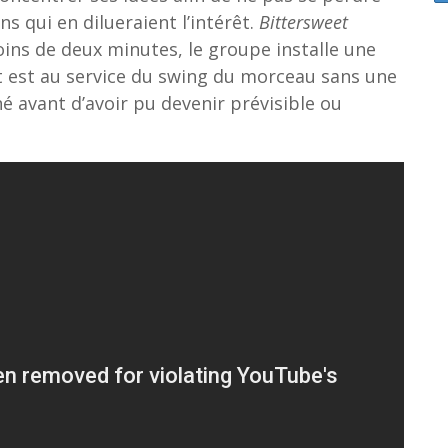
 qui en dilueraient l’intérêt.
Bittersweet
ins de deux minutes, le groupe installe une
t est au service du swing du morceau sans une
é avant d’avoir pu devenir prévisible ou