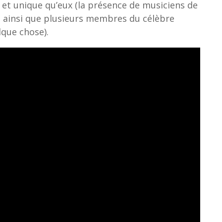
t et unique qu’eux (la présence de musiciens de
s, ainsi que plusieurs membres du célèbre
lque chose).