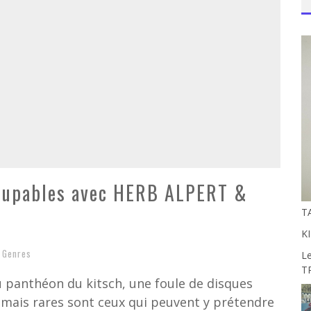
coupables avec HERB ALPERT &
T
KI
,
Genres
Le
T
u panthéon du kitsch, une foule de disques
 mais rares sont ceux qui peuvent y prétendre