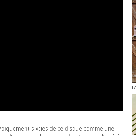
F
 typiquement sixties de ce disque comme une