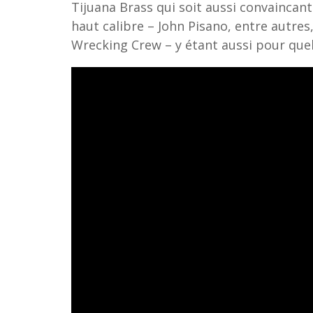
Tijuana Brass qui soit aussi convaincan
haut calibre – John Pisano, entre autre
Wrecking Crew – y étant aussi pour que