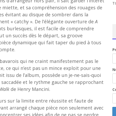
d’arrangeur hors pair, il sait garder l’intérêt
T
e miette, et sa compréhension des rouages de
es évitant au disque de sombrer dans la
ent « catchy ». De l’élégante ouverture de
A
nts burlesques, il est facile de comprendre
ut un succès dès le départ, sa groove
 pièce dynamique qui fait taper du pied à tous
compte.
P
bavarois qui ne craint manifestement pas le
tte, ce qui n’est pas un mince exploit pour une
N
hit issu de l’album, possède un je-ne-sais-quoi
e saccadée et le rythme gauche se rapprochant
 Walk
de Henry Mancini.
Co
rs sur la limite entre réussite et faute de
 ayant arrangé chaque pièce non seulement avec
oncentrer ses idées afin de ne pas se perdre