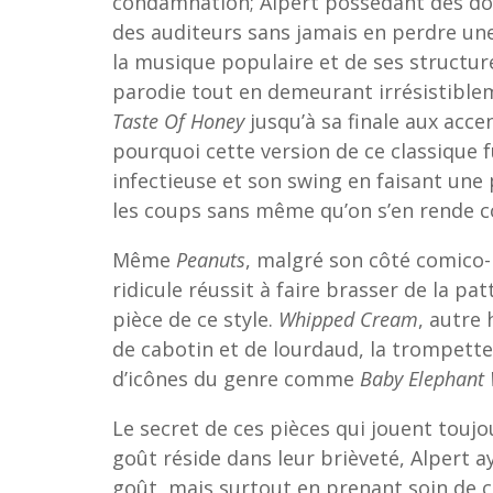
condamnation; Alpert possédant des dons 
des auditeurs sans jamais en perdre un
la musique populaire et de ses structur
parodie tout en demeurant irrésistiblem
Taste Of Honey
jusqu’à sa finale aux acce
pourquoi cette version de ce classique f
infectieuse et son swing en faisant une
les coups sans même qu’on s’en rende 
Même
Peanuts
, malgré son côté comico-
ridicule réussit à faire brasser de la pa
pièce de ce style.
Whipped Cream
, autre 
de cabotin et de lourdaud, la trompett
d’icônes du genre comme
Baby Elephant
Le secret de ces pièces qui jouent toujou
goût réside dans leur brièveté, Alpert
goût, mais surtout en prenant soin de c