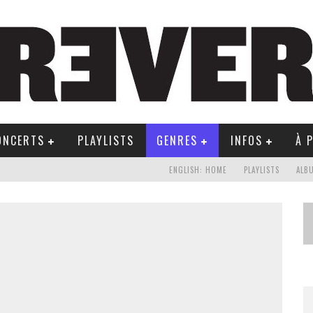
ONCERTS
PLAYLISTS
GENRES
INFOS
À 
ENGLISH: HOME
PLAYLISTS
ALB