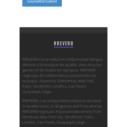
RREVERB
RREVERB est un webzine indépendant bilingue
dévoué à la musique de qualité, dans tous les
genres et de toutes les époques. RREVERB
regroupe 30 collaborateurs passionnés de
musique, dispersés à Montréal, New York,
Paris, Stockholm, Londres, Sao Paolo,
Guayaquil, Liège...
RREVERB is an independent webzine devoted
to quality music, in all genres and from all eras.
RREVERB regroups 30 passionate writers from
Montreal, New York City, Stockholm, Paris,
London, Sao Paolo, Guayaquil, Liege...