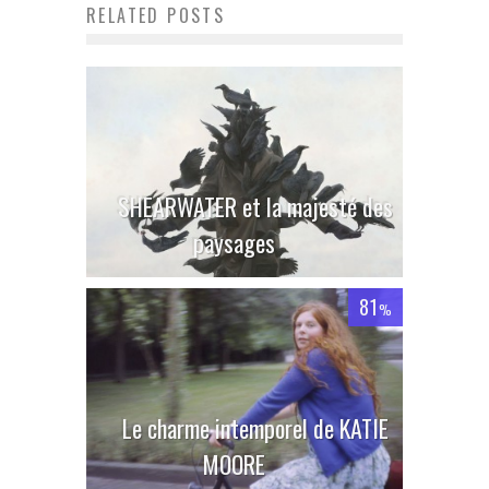
RELATED POSTS
SHEARWATER et la majesté des
paysages
81
%
Le charme intemporel de KATIE
MOORE