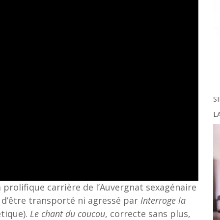
S
LA
a prolifique carrière de l’Auvergnat sexagénaire
ile d’être transporté ni agressé par
Interroge la
étique).
Le chant du coucou
, correcte sans plus,