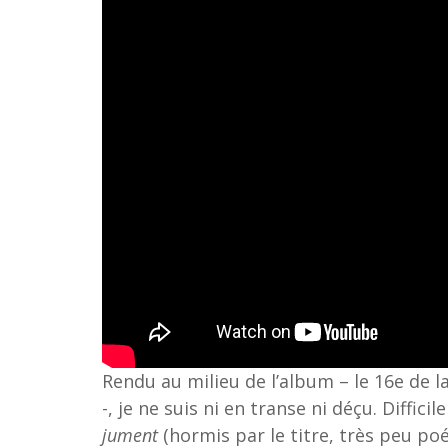
Rendu au milieu de l’album – le 16e de l
-, je ne suis ni en transe ni déçu. Diffic
jument
(hormis par le titre, très peu po