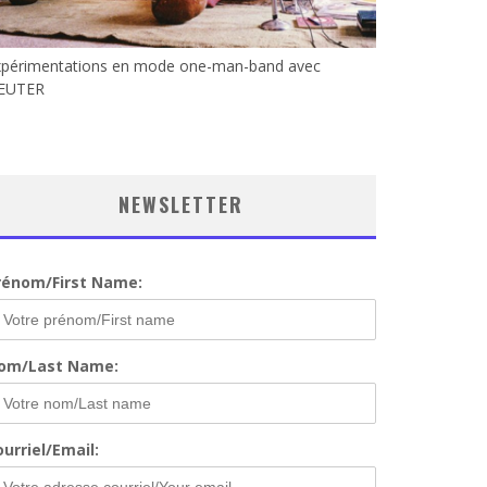
xpérimentations en mode one-man-band avec
EUTER
NEWSLETTER
rénom/First Name:
om/Last Name:
urriel/Email: