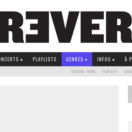
ONCERTS
PLAYLISTS
GENRES
INFOS
À 
ENGLISH: HOME
PLAYLISTS
ALB