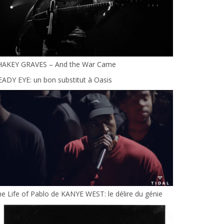
HAKEY GRAVES – And the War Came
ADY EYE: un bon substitut à Oasis
e Life of Pablo de KANYE WEST: le délire du génie