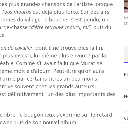
des plus grandes chansons de l’artiste lorsque
e
Tous mourus
est déjà plus forte. Sur des airs
E
rames du village: le boucher s’est pendu, un
D
garde-chasse
“d’être retrouvé mouru, nu”
, puis du
ue.
on du cavalier
, dont il ne trouve plus la fin.
ent plus investi, lui-même plus envouté par la
éable. Comme s’il avait fallu que Murat se
xième moitié d’album. Peut-être qu’on aura
P
charmé par certains titres un peu moins
arrive souvent chez les grands auteurs-
st définitivement l’un des plus importants des
N
 libre, le bougonneux s’exprime sur le retard
Co
viewer puis de son nouvel album.