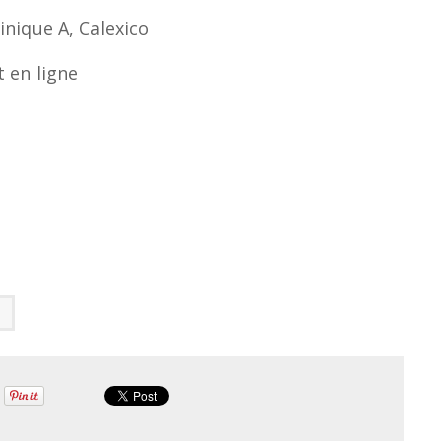
nique A, Calexico
 en ligne
a