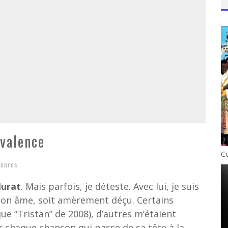
valence
C
enres
urat
. Mais parfois, je déteste. Avec lui, je suis
 mon âme, soit amèrement déçu. Certains
e “Tristan” de 2008), d’autres m’étaient
r chaque chanson qui passe de sa tête à la