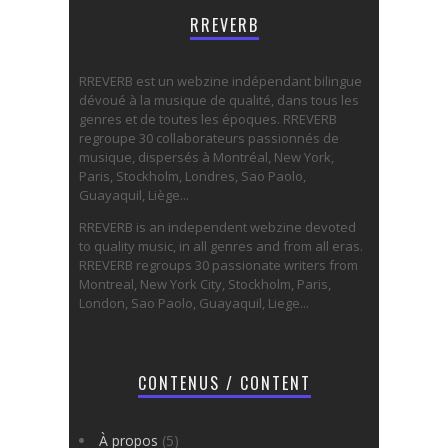
RREVERB
RREVERB est un webzine indépendant bilingue
dévoué à la musique de qualité, dans tous les
genres et de toutes les époques. RREVERB
regroupe 30 collaborateurs passionnés de
musique, dispersés à Montréal, New York,
Paris, Stockholm, Londres, Sao Paolo,
Guayaquil, Liège...
RREVERB is an independent webzine devoted
to quality music, in all genres and from all eras.
RREVERB regroups 30 passionate writers from
Montreal, New York City, Stockholm, Paris,
London, Sao Paolo, Guayaquil, Liege...
CONTENUS / CONTENT
À propos
(5)