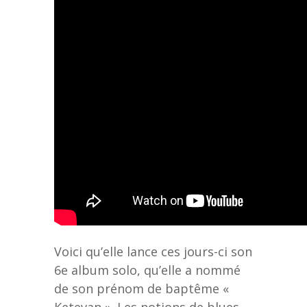
Voici qu’elle lance ces jours-ci son
6e album solo, qu’elle a nommé
de son prénom de baptême «
Ketevan ». Les notions de blues