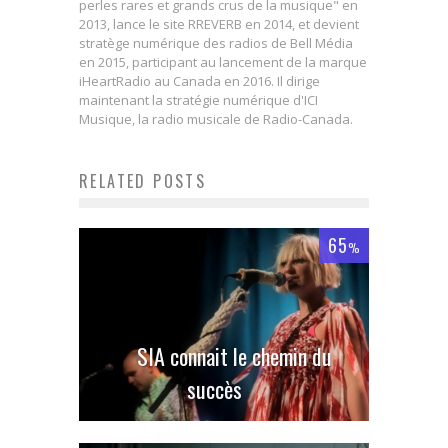
perles rares et grands crus de la musique" en
2013, lance le site RREVERB en 2014, et devient
stratège numérique des radios de Bell Média
en 2015, participant au lancement de la marque
iHeartRadio au Canada en 2016. Il dirige
maintenant la stratégie numérique d'ICI
Musique, la radio musicale de Radio-Canada.
RELATED POSTS
65
%
SIA connait le chemin du
succès