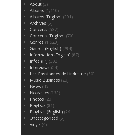
About
(3)
Albums
(1,110)
Albums (English)
(201)
Archives
(6)
Concerts
(537)
Concerts (English)
(70)
Genres
(1,523)
Genres (English)
(294)
Information (English)
(87)
Infos (Fr)
(302)
Interviews
(24)
Les Passionnés de l'industrie
(50)
Music Business
(23)
News
(45)
Nouvelles
(138)
Photos
(23)
Playlists
(81)
Playlists (English)
(24)
Uncategorized
(5)
Vinyls
(4)