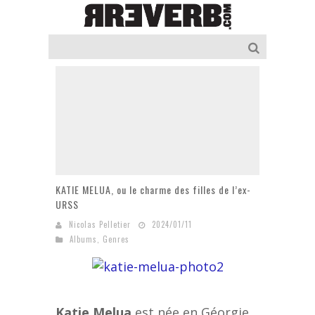
KATIE MELUA, ou le charme des filles de l’ex-
URSS
Nicolas Pelletier
2024/01/11
Albums
,
Genres
Katie Melua
est née en Géorgie,