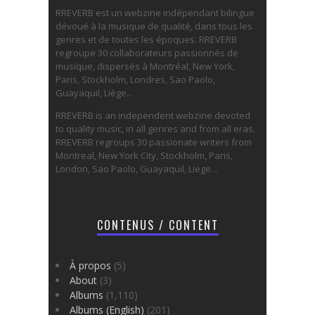
RREVERB est un webzine indépendant bilingue
dévoué à la musique de qualité, dans tous les
genres et de toutes les époques. RREVERB
regroupe 30 collaborateurs passionnés de
musique, dispersés à Montréal, New York,
Paris, Stockholm, Londres, Sao Paolo,
Guayaquil, Liège...
RREVERB is an independent webzine devoted
to quality music, in all genres and from all eras.
RREVERB regroups 30 passionate writers from
Montreal, New York City, Stockholm, Paris,
London, Sao Paolo, Guayaquil, Liege...
CONTENUS / CONTENT
À propos
(5)
About
(3)
Albums
(1,110)
Albums (English)
(201)