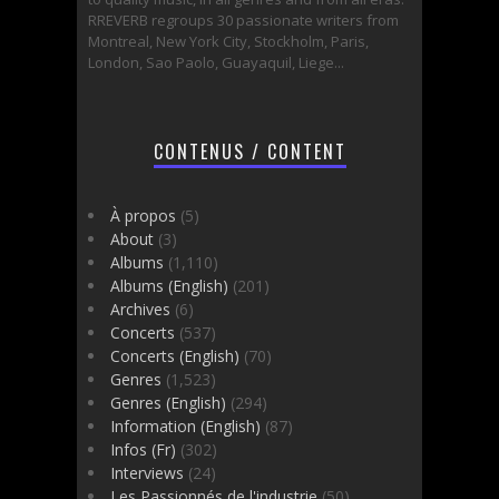
RREVERB regroups 30 passionate writers from
Montreal, New York City, Stockholm, Paris,
London, Sao Paolo, Guayaquil, Liege...
CONTENUS / CONTENT
À propos
(5)
About
(3)
Albums
(1,110)
Albums (English)
(201)
Archives
(6)
Concerts
(537)
Concerts (English)
(70)
Genres
(1,523)
Genres (English)
(294)
Information (English)
(87)
Infos (Fr)
(302)
Interviews
(24)
Les Passionnés de l'industrie
(50)