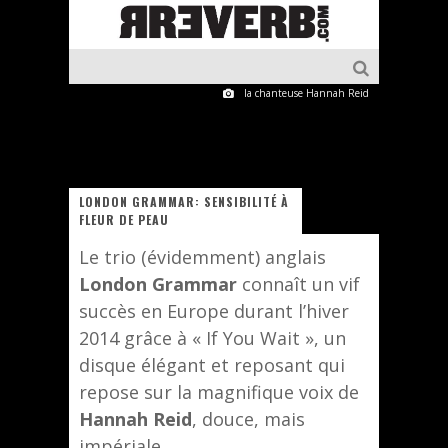
la chanteuse Hannah Reid
LONDON GRAMMAR: SENSIBILITÉ À
FLEUR DE PEAU
Le trio (évidemment) anglais
London Grammar
connaît un vif
succès en Europe durant l’hiver
2014 grâce à « If You Wait », un
disque élégant et reposant qui
repose sur la magnifique voix de
Hannah Reid
, douce, mais
impériale.