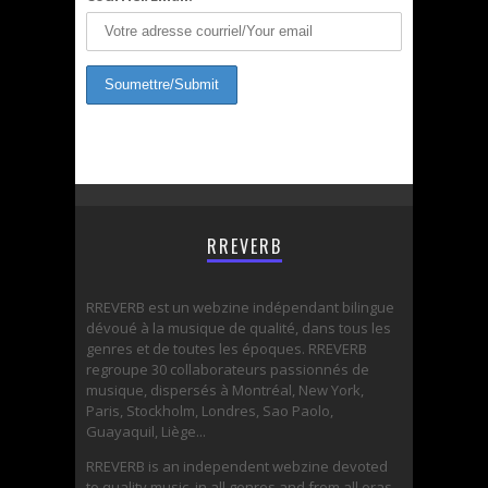
RREVERB
RREVERB est un webzine indépendant bilingue
dévoué à la musique de qualité, dans tous les
genres et de toutes les époques. RREVERB
regroupe 30 collaborateurs passionnés de
musique, dispersés à Montréal, New York,
Paris, Stockholm, Londres, Sao Paolo,
Guayaquil, Liège...
RREVERB is an independent webzine devoted
to quality music, in all genres and from all eras.