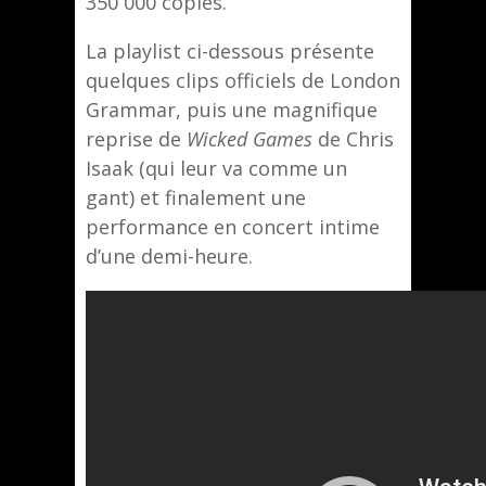
350 000 copies.
La playlist ci-dessous présente
quelques clips officiels de London
Grammar, puis une magnifique
reprise de
Wicked Games
de Chris
Isaak (qui leur va comme un
gant) et finalement une
performance en concert intime
d’une demi-heure.