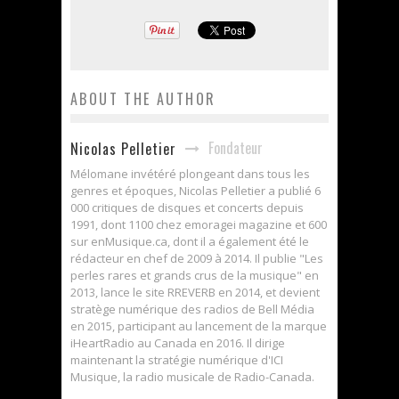
ABOUT THE AUTHOR
Fondateur
Nicolas Pelletier
Mélomane invétéré plongeant dans tous les
genres et époques, Nicolas Pelletier a publié 6
000 critiques de disques et concerts depuis
1991, dont 1100 chez emoragei magazine et 600
sur enMusique.ca, dont il a également été le
rédacteur en chef de 2009 à 2014. Il publie "Les
perles rares et grands crus de la musique" en
2013, lance le site RREVERB en 2014, et devient
stratège numérique des radios de Bell Média
en 2015, participant au lancement de la marque
iHeartRadio au Canada en 2016. Il dirige
maintenant la stratégie numérique d'ICI
Musique, la radio musicale de Radio-Canada.