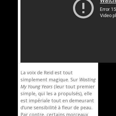
La voix de Reid est tout
simplement magique. Sur
Wasting
My Young Years
(leur tout premier
simple, qui les a propulsés), elle
est impériale tout en demeurant
d’une sensibilité à fleur de peau.
Par contre, certains morceaux