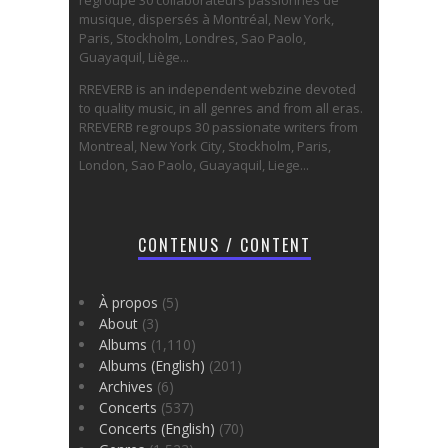
regroupe 30 collaborateurs passionnés de
musique, dispersés à Montréal, New York,
Paris, Stockholm, Londres, Sao Paolo,
Guayaquil, Liège...
RREVERB is an independent webzine devoted
to quality music, in all genres and from all eras.
RREVERB regroups 30 passionate writers from
Montreal, New York City, Stockholm, Paris,
London, Sao Paolo, Guayaquil, Liege...
CONTENUS / CONTENT
À propos
(5)
About
(3)
Albums
(1,110)
Albums (English)
(201)
Archives
(6)
Concerts
(537)
Concerts (English)
(70)