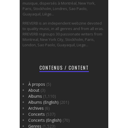
musique, dispersés à Montréal, New York,
Paris, Stockholm, Londres, Sao Paolo,
Guayaquil, Liège...
RREVERB is an independent webzine devoted
to quality music, in all genres and from all eras.
RREVERB regroups 30 passionate writers from
Montreal, New York City, Stockholm, Paris,
London, Sao Paolo, Guayaquil, Liege...
CONTENUS / CONTENT
À propos
(5)
About
(3)
Albums
(1,110)
Albums (English)
(201)
Archives
(6)
Concerts
(537)
Concerts (English)
(70)
Genres
(1,523)