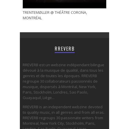
TRENTEMØLLER @ THÉÂTRE CORONA,
MONTRÉAL
RREVERB
RREVERB est un webzine indépendant bilingue
dévoué à la musique de qualité, dans tous les
genres et de toutes les époques. RREVERB
regroupe 30 collaborateurs passionnés de
musique, dispersés à Montréal, New York,
Paris, Stockholm, Londres, Sao Paolo,
Guayaquil, Liège...
RREVERB is an independent webzine devoted
to quality music, in all genres and from all eras.
RREVERB regroups 30 passionate writers from
Montreal, New York City, Stockholm, Paris,
London, Sao Paolo, Guayaquil, Liege...