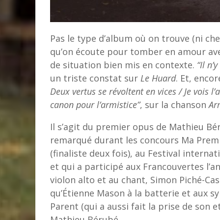
Pas le type d’album où on trouve (ni che
qu’on écoute pour tomber en amour avec
de situation bien mis en contexte.
“Il n’
un triste constat sur
Le Huard
. Et, enco
Deux vertus se révoltent en vices / Je voi
canon pour l’armistice”
, sur la chanson
Ar
Il s’agit du premier opus de Mathieu Béru
remarqué durant les concours Ma Premiè
(finaliste deux fois), au Festival intern
et qui a participé aux Francouvertes l’an
violon alto et au chant,
Simon Piché-Ca
qu’Étienne Mason à la batterie et aux sy
Parent (qui a aussi fait la prise de son 
Mathieu Bérubé.