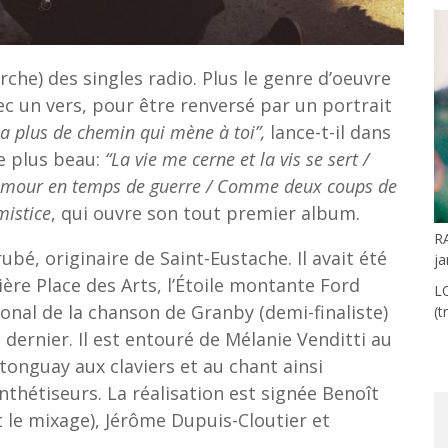
rche) des singles radio. Plus le genre d’oeuvre
 un vers, pour être renversé par un portrait
y a plus de chemin qui mène à toi”,
lance-t-il dans
re plus beau:
“La vie me cerne et la vis se sert /
s l’amour en temps de guerre / Comme deux coups de
mistice
, qui ouvre son tout premier album.
R
bé, originaire de Saint-Eustache. Il avait été
ja
re Place des Arts, l’Étoile montante Ford
L
ational de la chanson de Granby (demi-finaliste)
(t
 dernier. Il est entouré de Mélanie Venditti au
stonguay
aux claviers et au chant ainsi
nthétiseurs. La réalisation est signée Benoît
et le mixage), Jérôme Dupuis-Cloutier et