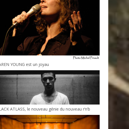
AREN YOUNG est un joyau
ACK ATLASS, le nouveau génie du nouveau r’n’b