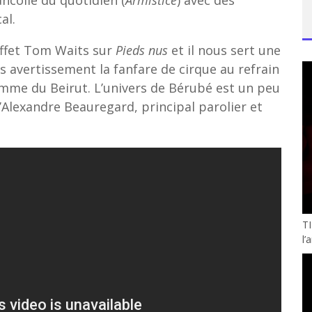
ncolie du quotidien (
Armistice
) avec des
al.
effet Tom Waits sur
Pieds nus
et il nous sert une
 avertissement la fanfare de cirque au refrain
comme du Beirut. L’univers de Bérubé est un peu
’Alexandre Beauregard, principal parolier et
TI
l’