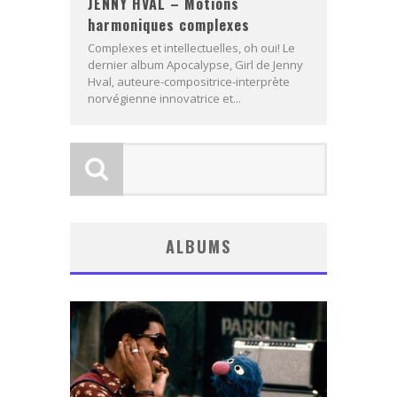
JENNY HVAL – Motions
harmoniques complexes
Complexes et intellectuelles, oh oui! Le
dernier album Apocalypse, Girl de Jenny
Hval, auteure-compositrice-interprète
norvégienne innovatrice et...
ALBUMS