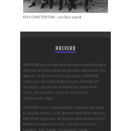
FEU! CHATTERTON – Le Feu! sacré
RREVERB
RREVERB est un webzine indépendant bilingue
dévoué à la musique de qualité, dans tous les
genres et de toutes les époques. RREVERB
regroupe 30 collaborateurs passionnés de
musique, dispersés à Montréal, New York,
Paris, Stockholm, Londres, Sao Paolo,
Guayaquil, Liège...
RREVERB is an independent webzine devoted
to quality music, in all genres and from all eras.
RREVERB regroups 30 passionate writers from
Montreal, New York City, Stockholm, Paris,
London, Sao Paolo, Guayaquil, Liege...