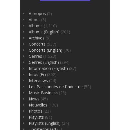
À propos
(5)
About
(3)
Albums
(1,110)
Albums (English)
(201)
Archives
(6)
Concerts
(537)
Concerts (English)
(70)
Genres
(1,523)
Genres (English)
(294)
Information (English)
(87)
Infos (Fr)
(302)
Interviews
(24)
Les Passionnés de l'industrie
(50)
Music Business
(23)
News
(45)
Nouvelles
(138)
Photos
(23)
Playlists
(81)
Playlists (English)
(24)
Uncategorized
(5)