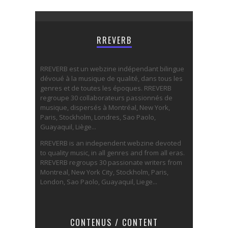
RREVERB
RREVERB est un webzine indépendant bilingue
dévoué à la musique de qualité, dans tous les
genres et de toutes les époques. RREVERB
regroupe 30 collaborateurs passionnés de
musique, dispersés à Montréal, New York,
Paris, Stockholm, Londres, Sao Paolo,
Guayaquil, Liège...
RREVERB is an independent webzine devoted
to quality music, in all genres and from all eras.
RREVERB regroups 30 passionate writers from
Montreal, New York City, Stockholm, Paris,
London, Sao Paolo, Guayaquil, Liege...
CONTENUS / CONTENT