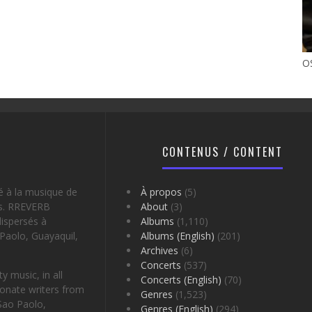
OS
CONTENUS / CONTENT
é à la musique de
À propos
(5)
es. RREVERB
About
(3)
ispersés à
Albums
(1,110)
Paolo, Guayaquil,
Albums (English)
(201)
Archives
(6)
Concerts
(537)
 music, in all
Concerts (English)
(70)
onate writers from
Genres
(1,523)
Sao Paolo,
Genres (English)
(294)