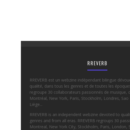
RREVERB
RREVERB est un webzine indépendant bilingue dévou
qualité, dans tous les genres et de toutes les époqu
regroupe 30 collaborateurs passionnés de musique, d
Montréal, New York, Paris, Stockholm, Londres, Sao 
Liège...
RREVERB is an independent webzine devoted to quality
genres and from all eras. RREVERB regroups 30 passi
Montreal, New York City, Stockholm, Paris, London, 