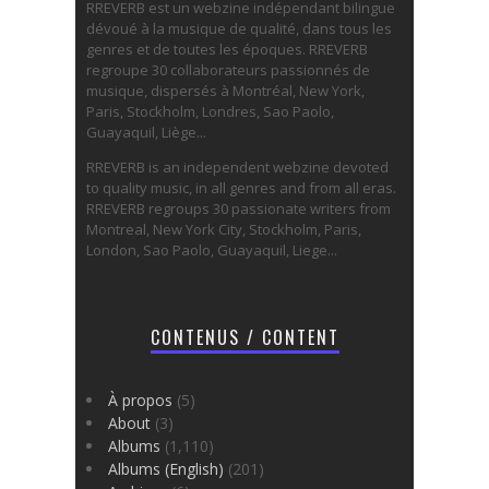
RREVERB est un webzine indépendant bilingue
dévoué à la musique de qualité, dans tous les
genres et de toutes les époques. RREVERB
regroupe 30 collaborateurs passionnés de
musique, dispersés à Montréal, New York,
Paris, Stockholm, Londres, Sao Paolo,
Guayaquil, Liège...
RREVERB is an independent webzine devoted
to quality music, in all genres and from all eras.
RREVERB regroups 30 passionate writers from
Montreal, New York City, Stockholm, Paris,
London, Sao Paolo, Guayaquil, Liege...
CONTENUS / CONTENT
À propos
(5)
About
(3)
Albums
(1,110)
Albums (English)
(201)