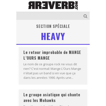
SECTION SPÉCIALE
HEAVY
Le retour improbable de MANGE
L’OURS MANGE
Le nom de ce groupe rock ne vous dit
rien? C'est normal: Mange L'Ours Mange
n'était pas un band si en vue que ça
dans les années 1990. Après une...
Le groupe asiatique qui chante
avec les Mohawks