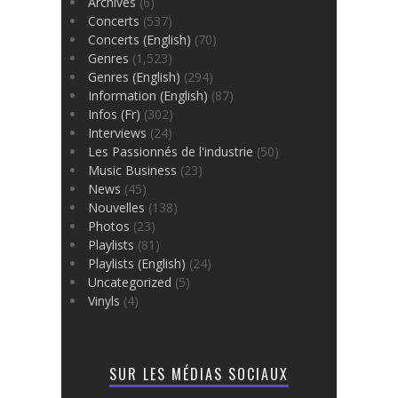
Archives
(6)
Concerts
(537)
Concerts (English)
(70)
Genres
(1,523)
Genres (English)
(294)
Information (English)
(87)
Infos (Fr)
(302)
Interviews
(24)
Les Passionnés de l'industrie
(50)
Music Business
(23)
News
(45)
Nouvelles
(138)
Photos
(23)
Playlists
(81)
Playlists (English)
(24)
Uncategorized
(5)
Vinyls
(4)
SUR LES MÉDIAS SOCIAUX