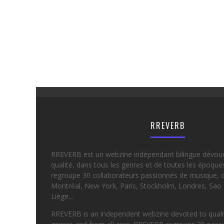
RREVERB
RREVERB est un webzine indépendant bilingue dévou
qualité, dans tous les genres et de toutes les époqu
regroupe 30 collaborateurs passionnés de musique, d
Montréal, New York, Paris, Stockholm, Londres, Sao 
Liège...
RREVERB is an independent webzine devoted to quality