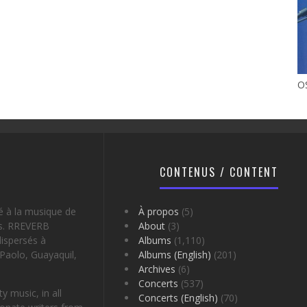
O
CONTENUS / CONTENT
é à la musique de
À propos
(5)
es. RREVERB
About
(3)
ispersés à
Albums
(1,110)
Paolo, Guayaquil,
Albums (English)
(201)
Archives
(6)
Concerts
(537)
 music, in all
Concerts (English)
(70)