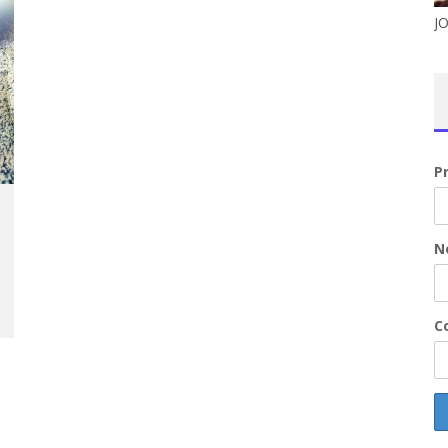
J
P
N
Co