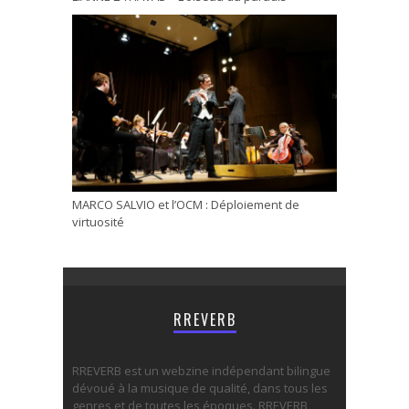
MARCO SALVIO et l’OCM : Déploiement de
virtuosité
RREVERB
RREVERB est un webzine indépendant bilingue
dévoué à la musique de qualité, dans tous les
genres et de toutes les époques. RREVERB