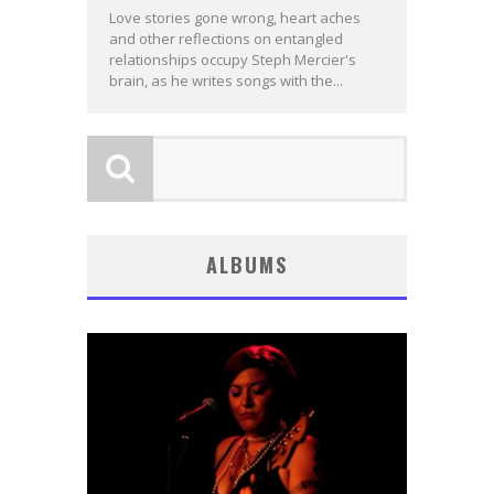
Love stories gone wrong, heart aches
and other reflections on entangled
relationships occupy Steph Mercier's
brain, as he writes songs with the...
ALBUMS