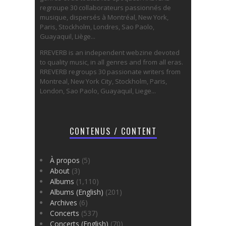
regroupe 30 collaborateurs passionnés de
musique, dispersés à Montréal, New York,
Paris, Stockholm, Londres, Sao Paolo,
Guayaquil, Liège...
RREVERB is an independent webzine devoted
to quality music, in all genres and from all eras.
RREVERB regroups 30 passionate writers from
Montreal, New York City, Stockholm, Paris,
London, Sao Paolo, Guayaquil, Liege...
CONTENUS / CONTENT
À propos
(5)
About
(3)
Albums
(1,110)
Albums (English)
(201)
Archives
(6)
Concerts
(537)
Concerts (English)
(70)