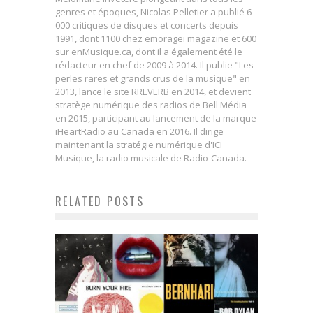
genres et époques, Nicolas Pelletier a publié 6
000 critiques de disques et concerts depuis
1991, dont 1100 chez emoragei magazine et 600
sur enMusique.ca, dont il a également été le
rédacteur en chef de 2009 à 2014. Il publie "Les
perles rares et grands crus de la musique" en
2013, lance le site RREVERB en 2014, et devient
stratège numérique des radios de Bell Média
en 2015, participant au lancement de la marque
iHeartRadio au Canada en 2016. Il dirige
maintenant la stratégie numérique d'ICI
Musique, la radio musicale de Radio-Canada.
RELATED POSTS