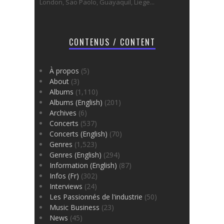
London, Sao Paolo, Guayaquil, Liege...
CONTENUS / CONTENT
À propos
(5)
About
(3)
Albums
(1,110)
Albums (English)
(201)
Archives
(6)
Concerts
(537)
Concerts (English)
(70)
Genres
(1,523)
Genres (English)
(294)
Information (English)
(87)
Infos (Fr)
(302)
Interviews
(24)
Les Passionnés de l'industrie
(50)
Music Business
(23)
News
(45)