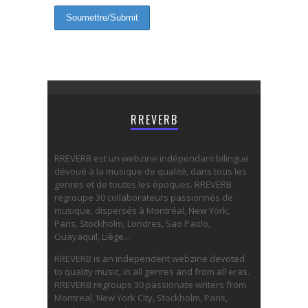
RREVERB
RREVERB est un webzine indépendant bilingue
dévoué à la musique de qualité, dans tous les
genres et de toutes les époques. RREVERB
regroupe 30 collaborateurs passionnés de
musique, dispersés à Montréal, New York,
Paris, Stockholm, Londres, Sao Paolo,
Guayaquil, Liège...
RREVERB is an independent webzine devoted
to quality music, in all genres and from all eras.
RREVERB regroups 30 passionate writers from
Montreal, New York City, Stockholm, Paris,