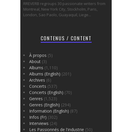
RREVERB regroups 30 passionate writers from
Montreal, New York City, Stockholm, Paris,
London, Sao Paolo, Guayaquil, Liege...
CONTENUS / CONTENT
À propos
(5)
About
(3)
Albums
(1,110)
Albums (English)
(201)
Archives
(6)
Concerts
(537)
Concerts (English)
(70)
Genres
(1,523)
Genres (English)
(294)
Information (English)
(87)
Infos (Fr)
(302)
Interviews
(24)
Les Passionnés de l'industrie
(50)