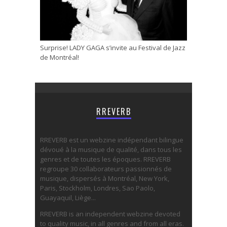
Surprise! LADY GAGA s’invite au Festival de Jazz
de Montréal!
RREVERB
RREVERB est un webzine indépendant bilingue
dévoué à la musique de qualité, dans tous les
genres et de toutes les époques. RREVERB
regroupe 30 collaborateurs passionnés de
musique, dispersés à Montréal, New York,
Paris, Stockholm, Londres, Sao Paolo,
Guayaquil, Liège...
RREVERB is an independent webzine devoted
to quality music, in all genres and from all eras.