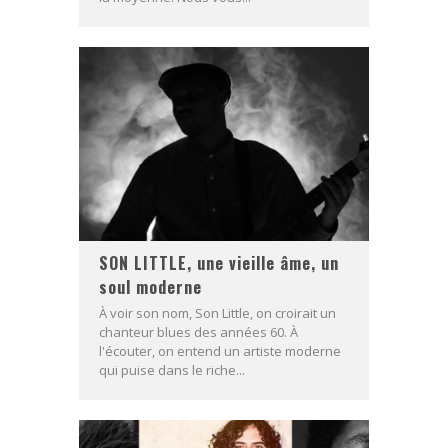
SON LITTLE, une vieille âme, un
soul moderne
À voir son nom, Son Little, on croirait un
chanteur blues des années 60. À
l'écouter, on entend un artiste moderne
qui puise dans le riche...