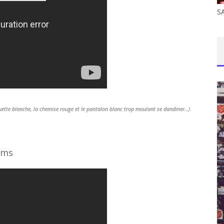
S
squette blanche, la chemise rouge et le pantalon blanc trop moulant se dandiner…)
ums