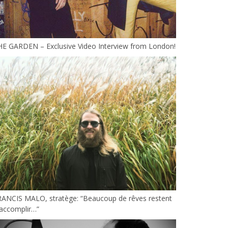
HE GARDEN – Exclusive Video Interview from London!
RANCIS MALO, stratège: “Beaucoup de rêves restent
accomplir…”