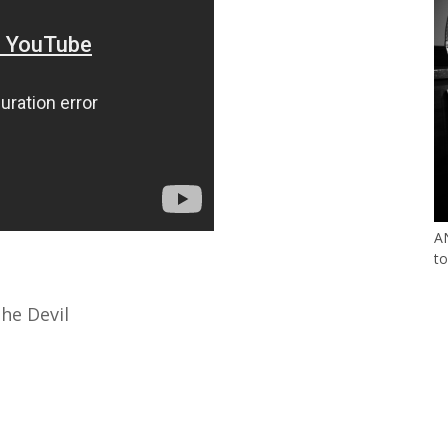
A
to
he Devil