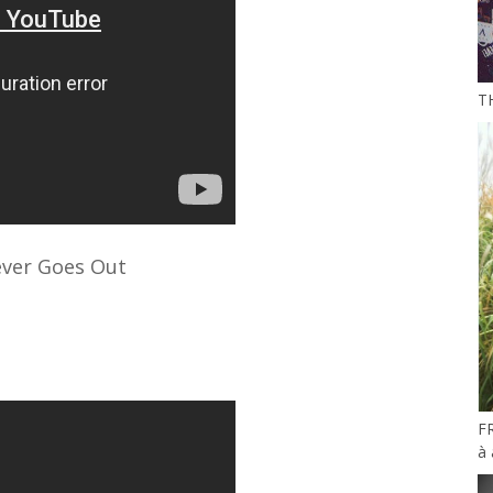
T
ever Goes Out
F
à 