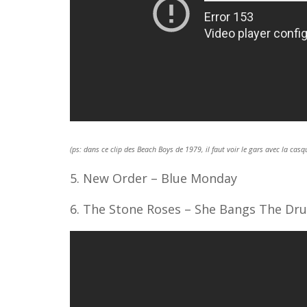
(ps: dans ce clip des Beach Boys de 1979, il faut voir le gars avec la ca
5. New Order – Blue Monday
6. The Stone Roses – She Bangs The Dr