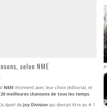
ansons, selon NME
J
)
al
NME
étonnent avec leur choix (éditorial, et
s
20 meilleures chansons de tous les temps
.
 Us Apart
de
Joy Division
qui devrait être au # 1