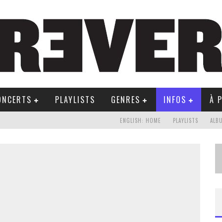
ONCERTS
PLAYLISTS
GENRES
INFOS
À 
ENGLISH: HOME
PLAYLISTS
ALB