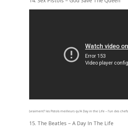
14. Sex Pistols – God Save The Queen
(vraiment? les Pistols meilleurs qu’A Day in the Life – l’un des chef
15. The Beatles – A Day In The Life