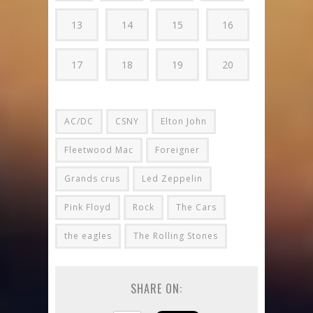
13
14
15
16
17
18
19
20
AC/DC
CSNY
Elton John
Fleetwood Mac
Foreigner
Grands crus
Led Zeppelin
Pink Floyd
Rock
The Cars
the eagles
The Rolling Stones
SHARE ON: