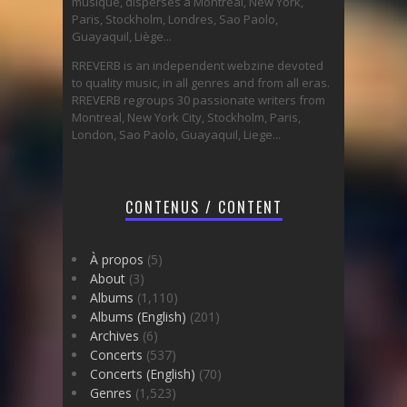
musique, dispersés à Montréal, New York,
Paris, Stockholm, Londres, Sao Paolo,
Guayaquil, Liège...
RREVERB is an independent webzine devoted
to quality music, in all genres and from all eras.
RREVERB regroups 30 passionate writers from
Montreal, New York City, Stockholm, Paris,
London, Sao Paolo, Guayaquil, Liege...
CONTENUS / CONTENT
À propos
(5)
About
(3)
Albums
(1,110)
Albums (English)
(201)
Archives
(6)
Concerts
(537)
Concerts (English)
(70)
Genres
(1,523)