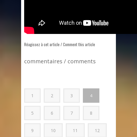
Réagissez à cet article / Comment this article
commentaires / comments
1
2
3
4
5
6
7
8
9
10
11
12