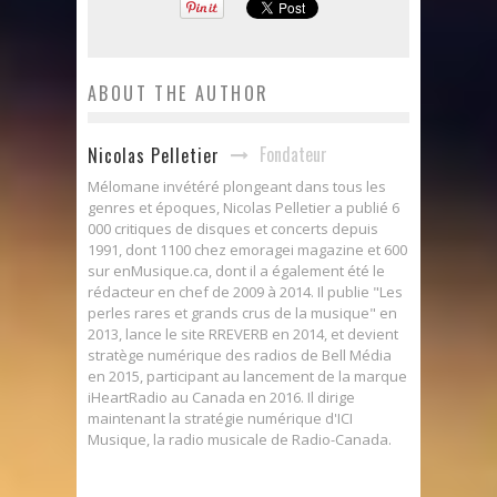
ABOUT THE AUTHOR
Fondateur
Nicolas Pelletier
Mélomane invétéré plongeant dans tous les
genres et époques, Nicolas Pelletier a publié 6
000 critiques de disques et concerts depuis
1991, dont 1100 chez emoragei magazine et 600
sur enMusique.ca, dont il a également été le
rédacteur en chef de 2009 à 2014. Il publie "Les
perles rares et grands crus de la musique" en
2013, lance le site RREVERB en 2014, et devient
stratège numérique des radios de Bell Média
en 2015, participant au lancement de la marque
iHeartRadio au Canada en 2016. Il dirige
maintenant la stratégie numérique d'ICI
Musique, la radio musicale de Radio-Canada.