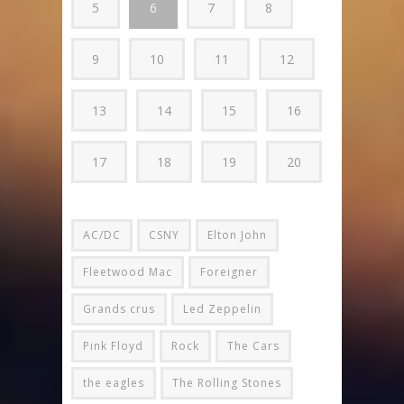
5
6
7
8
9
10
11
12
13
14
15
16
17
18
19
20
AC/DC
CSNY
Elton John
Fleetwood Mac
Foreigner
Grands crus
Led Zeppelin
Pink Floyd
Rock
The Cars
the eagles
The Rolling Stones