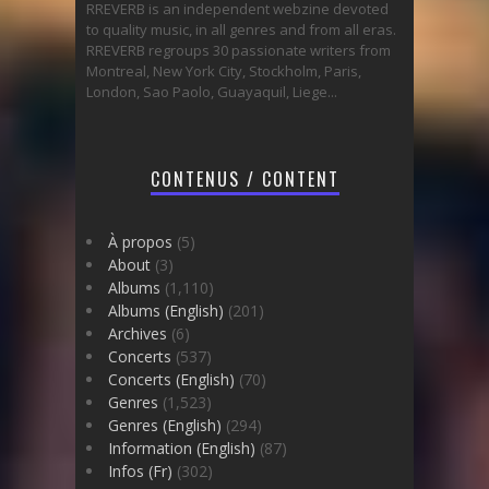
RREVERB is an independent webzine devoted
to quality music, in all genres and from all eras.
RREVERB regroups 30 passionate writers from
Montreal, New York City, Stockholm, Paris,
London, Sao Paolo, Guayaquil, Liege...
CONTENUS / CONTENT
À propos
(5)
About
(3)
Albums
(1,110)
Albums (English)
(201)
Archives
(6)
Concerts
(537)
Concerts (English)
(70)
Genres
(1,523)
Genres (English)
(294)
Information (English)
(87)
Infos (Fr)
(302)