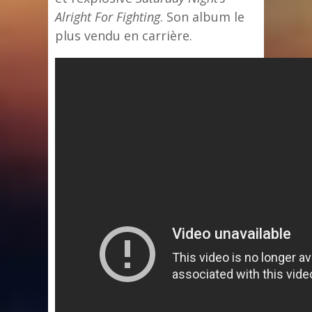
Alright For Fighting
. Son album le
plus vendu en carrière.