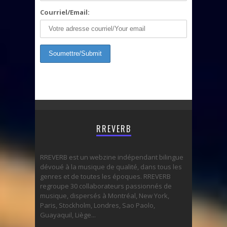
Courriel/Email:
RREVERB
RREVERB est un webzine indépendant bilingue
dévoué à la musique de qualité, dans tous les
genres et de toutes les époques. RREVERB
regroupe 30 collaborateurs passionnés de
musique, dispersés à Montréal, New York,
Paris, Stockholm, Londres, Sao Paolo,
Guayaquil, Liège...