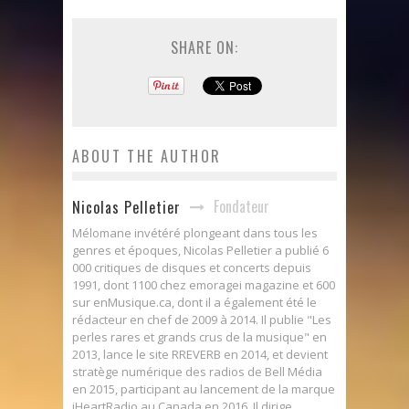
SHARE ON:
ABOUT THE AUTHOR
Fondateur
Nicolas Pelletier
Mélomane invétéré plongeant dans tous les
genres et époques, Nicolas Pelletier a publié 6
000 critiques de disques et concerts depuis
1991, dont 1100 chez emoragei magazine et 600
sur enMusique.ca, dont il a également été le
rédacteur en chef de 2009 à 2014. Il publie "Les
perles rares et grands crus de la musique" en
2013, lance le site RREVERB en 2014, et devient
stratège numérique des radios de Bell Média
en 2015, participant au lancement de la marque
iHeartRadio au Canada en 2016. Il dirige